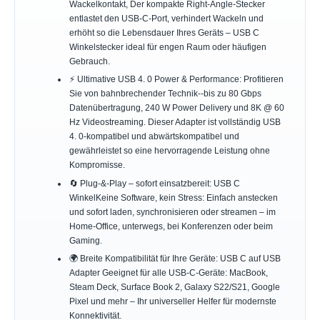
Wackelkontakt, Der kompakte Right‑Angle‑Stecker
entlastet den USB‑C-Port, verhindert Wackeln und
erhöht so die Lebensdauer Ihres Geräts – USB C
Winkelstecker ideal für engen Raum oder häufigen
Gebrauch.
⚡ Ultimative USB 4. 0 Power & Performance: Profitieren
Sie von bahnbrechender Technik--bis zu 80 Gbps
Datenübertragung, 240 W Power Delivery und 8K @ 60
Hz Videostreaming. Dieser Adapter ist vollständig USB
4. 0-kompatibel und abwärtskompatibel und
gewährleistet so eine hervorragende Leistung ohne
Kompromisse.
🔄 Plug‑&‑Play – sofort einsatzbereit: USB C
WinkelKeine Software, kein Stress: Einfach anstecken
und sofort laden, synchronisieren oder streamen – im
Home‑Office, unterwegs, bei Konferenzen oder beim
Gaming.
🌍 Breite Kompatibilität für Ihre Geräte: USB C auf USB
Adapter Geeignet für alle USB‑C‑Geräte: MacBook,
Steam Deck, Surface Book 2, Galaxy S22/S21, Google
Pixel und mehr – Ihr universeller Helfer für modernste
Konnektivität.