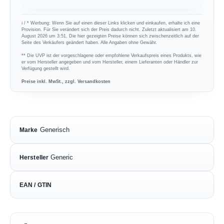
ℹ︎ / * Werbung: Wenn Sie auf einen dieser Links klicken und einkaufen, erhalte ich eine
Provision. Für Sie verändert sich der Preis dadurch nicht. Zuletzt aktualisiert am 10.
August 2026 um 3:51. Die hier gezeigten Preise können sich zwischenzeitlich auf der
Seite des Verkäufers geändert haben. Alle Angaben ohne Gewähr.
** Die UVP ist der vorgeschlagene oder empfohlene Verkaufspreis eines Produkts, wie
er vom Hersteller angegeben und vom Hersteller, einem Lieferanten oder Händler zur
Verfügung gestellt wird.
Preise inkl. MwSt., zzgl. Versandkosten
Generisch
Marke
Generic
Hersteller
EAN / GTIN