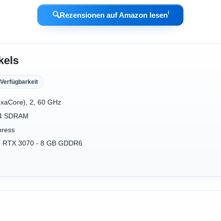
ℹ︎
🔍
Rezensionen auf Amazon lesen
kels
Verfügbarkeit
exaCore), 2, 60 GHz
R4 SDRAM
press
ce RTX 3070 - 8 GB GDDR6