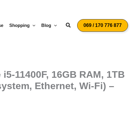
Suchen
se
Shopping
Blog
069 / 170 776 877
e i5-11400F, 16GB RAM, 1TB
stem, Ethernet, Wi-Fi) –