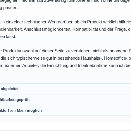
egegnen: Technik soll zuverlässig funktionieren, sich ohne unnötig
ng passen.
ein einzelner technischer Wert darüber, ob ein Produkt wirklich hilfreic
enbarkeit, Anschlussmöglichkeiten, Kompatibilität und der Frage, o
en lässt.
e Produktauswahl auf dieser Seite zu verstehen: nicht als anonyme Pr
, die sich typischerweise gut in bestehende Haushalts-, Homeoffice
eim externen Anbieter; die Einrichtung und Inbetriebnahme kann ich bei
abgeleitet
htbarkeit geprüft
nkfurt am Main möglich