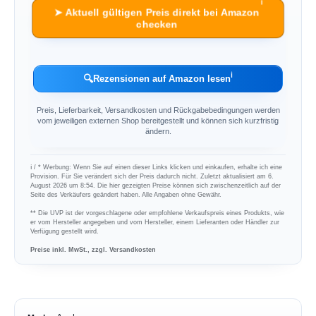
ℹ︎
➤ Aktuell gültigen Preis direkt bei Amazon
checken
ℹ︎
🔍
Rezensionen auf Amazon lesen
Preis, Lieferbarkeit, Versandkosten und Rückgabebedingungen werden
vom jeweiligen externen Shop bereitgestellt und können sich kurzfristig
ändern.
ℹ︎ / * Werbung: Wenn Sie auf einen dieser Links klicken und einkaufen, erhalte ich eine
Provision. Für Sie verändert sich der Preis dadurch nicht. Zuletzt aktualisiert am 6.
August 2026 um 8:54. Die hier gezeigten Preise können sich zwischenzeitlich auf der
Seite des Verkäufers geändert haben. Alle Angaben ohne Gewähr.
** Die UVP ist der vorgeschlagene oder empfohlene Verkaufspreis eines Produkts, wie
er vom Hersteller angegeben und vom Hersteller, einem Lieferanten oder Händler zur
Verfügung gestellt wird.
Preise inkl. MwSt., zzgl. Versandkosten