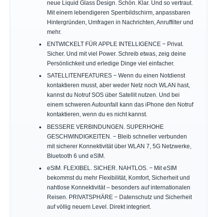
neue Liquid Glass Design. Schön. Klar. Und so vertraut.
Mit einem lebendigeren Sperrbildschirm, anpassbaren
Hintergründen, Umfragen in Nachrichten, Anruffilter und
mehr.
ENTWICKELT FÜR APPLE INTELLIGENCE − Privat.
Sicher. Und mit viel Power. Schreib etwas, zeig deine
Persönlichkeit und erledige Dinge viel einfacher.
SATELLITENFEATURES − Wenn du einen Notdienst
kontaktieren musst, aber weder Netz noch WLAN hast,
kannst du Notruf SOS über Satellit nutzen. Und bei
einem schweren Autounfall kann das iPhone den Notruf
kontaktieren, wenn du es nicht kannst.
BESSERE VERBINDUNGEN. SUPERHOHE
GESCHWINDIGKEITEN. − Bleib schneller verbunden
mit sicherer Konnektivität über WLAN 7, 5G Netzwerke,
Bluetooth 6 und eSIM.
eSIM. FLEXIBEL. SICHER. NAHTLOS. − Mit eSIM
bekommst du mehr Flexibilität, Komfort, Sicherheit und
nahtlose Konnektivität – besonders auf internationalen
Reisen. PRIVATSPHÄRE − Datenschutz und Sicherheit
auf völlig neuem Level. Direkt integriert.