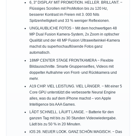
6, 3" DISPLAY MIT PROMOTION. HELLER. BRILLANT. −
Flüssiges Scrollen mit ProMotion bis zu 120 Hz,
besserer Kontrast im Freien mit 3. 000 Nits
Spitzenhelligkeit und 33 % weniger Reflexionen.
UNGLAUBLICHE FOTOS − Mit dem hochwertigen 48
MP Dual Fusion Kamera-System, 2x Zoom in optischer
Qualität und der 48 MP Fusion Ultraweitwinkel-Kamera
machst du superhochauflösende Fotos ganz
automatisch.
18MP CENTER STAGE FRONTKAMERA − Flexible
Bildausschnitte. Smarte Gruppenselfies, Videos mit
doppelter Aufnahme von Front- und Rückkamera und
mehr.
A19 CHIP. VIEL LEISTUNG. VIEL LÄNGER. − Mit einer 5
Core GPU unterstützt die verbesserte Neural Engine
alles, was du auf dem iPhone machst – von Apple
Intelligence bis AAA Games.
LÄDT SCHNELL. LÄUFT LANGE. − Batterie für den
ganzen Tag mit bis zu 30 Stunden Videowiedergabe.
Lädt bis zu 50 % in 20 Minuten.
iOS 26. NEUER LOOK. GANZ SCHÖN MAGISCH. − Das