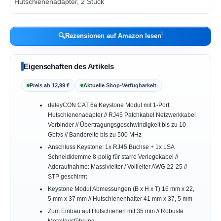
ℹ︎
🔍
Rezensionen auf Amazon lesen
Eigenschaften des Artikels
Preis ab 12,99 €
Aktuelle Shop-Verfügbarkeit
deleyCON CAT 6a Keystone Modul mit 1-Port
Hutschienenadapter // RJ45 Patchkabel Netzwerkkabel
Verbinder // Übertragungsgeschwindigkeit bis zu 10
Gbit/s // Bandbreite bis zu 500 MHz
Anschluss Keystone: 1x RJ45 Buchse + 1x LSA
Schneidklemme 8-polig für starre Verlegekabel //
Aderaufnahme: Massivleiter / Vollleiter AWG 22-25 //
STP geschirmt
Keystone Modul Abmessungen (B x H x T) 16 mm x 22,
5 mm x 37 mm // Hutschienenhalter 41 mm x 37, 5 mm
Zum Einbau auf Hutschienen mit 35 mm // Robuste