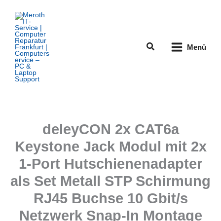
Zum
Inhalt
springen
Suchen
Menü
deleyCON 2x CAT6a
Keystone Jack Modul mit 2x
1-Port Hutschienenadapter
als Set Metall STP Schirmung
RJ45 Buchse 10 Gbit/s
Netzwerk Snap-In Montage