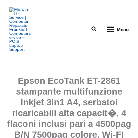
Zum
Inhalt
springen
Suchen
Menü
Epson EcoTank ET-2861
stampante multifunzione
inkjet 3in1 A4, serbatoi
ricaricabili alta capacit�, 4
flaconi inclusi pari a 4500pag
B/N 7500pag colore, Wi-FI