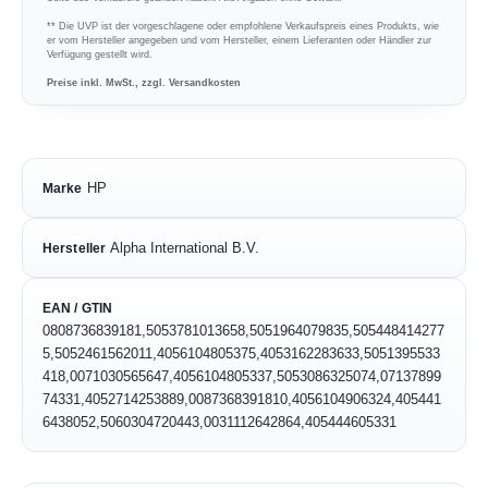
** Die UVP ist der vorgeschlagene oder empfohlene Verkaufspreis eines Produkts, wie
er vom Hersteller angegeben und vom Hersteller, einem Lieferanten oder Händler zur
Verfügung gestellt wird.
Preise inkl. MwSt., zzgl. Versandkosten
HP
Marke
Alpha International B.V.
Hersteller
EAN / GTIN
0808736839181,5053781013658,5051964079835,505448414277
5,5052461562011,4056104805375,4053162283633,5051395533
418,0071030565647,4056104805337,5053086325074,07137899
74331,4052714253889,0087368391810,4056104906324,405441
6438052,5060304720443,0031112642864,405444605331