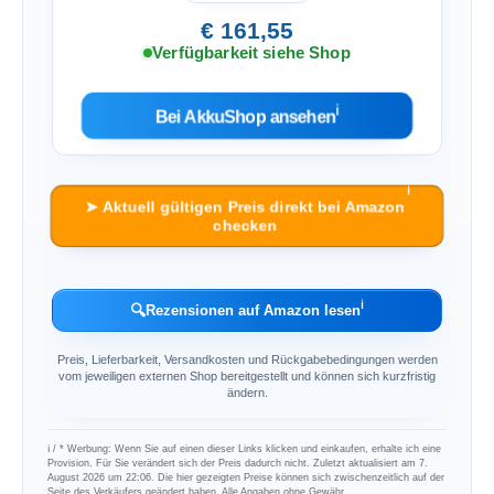
€ 161,55
Verfügbarkeit siehe Shop
ℹ︎
Bei AkkuShop ansehen
ℹ︎
➤ Aktuell gültigen Preis direkt bei Amazon
checken
ℹ︎
🔍
Rezensionen auf Amazon lesen
Preis, Lieferbarkeit, Versandkosten und Rückgabebedingungen werden
vom jeweiligen externen Shop bereitgestellt und können sich kurzfristig
ändern.
ℹ︎ / * Werbung: Wenn Sie auf einen dieser Links klicken und einkaufen, erhalte ich eine
Provision. Für Sie verändert sich der Preis dadurch nicht. Zuletzt aktualisiert am 7.
August 2026 um 22:06. Die hier gezeigten Preise können sich zwischenzeitlich auf der
Seite des Verkäufers geändert haben. Alle Angaben ohne Gewähr.