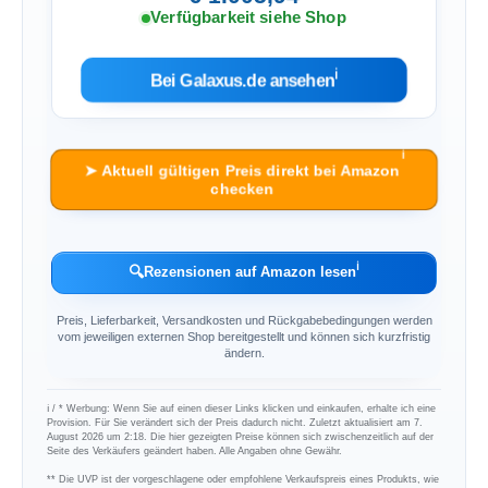
Verfügbarkeit siehe Shop
ℹ︎
Bei Galaxus.de ansehen
ℹ︎
➤ Aktuell gültigen Preis direkt bei Amazon
checken
ℹ︎
🔍
Rezensionen auf Amazon lesen
Preis, Lieferbarkeit, Versandkosten und Rückgabebedingungen werden
vom jeweiligen externen Shop bereitgestellt und können sich kurzfristig
ändern.
ℹ︎ / * Werbung: Wenn Sie auf einen dieser Links klicken und einkaufen, erhalte ich eine
Provision. Für Sie verändert sich der Preis dadurch nicht. Zuletzt aktualisiert am 7.
August 2026 um 2:18. Die hier gezeigten Preise können sich zwischenzeitlich auf der
Seite des Verkäufers geändert haben. Alle Angaben ohne Gewähr.
** Die UVP ist der vorgeschlagene oder empfohlene Verkaufspreis eines Produkts, wie