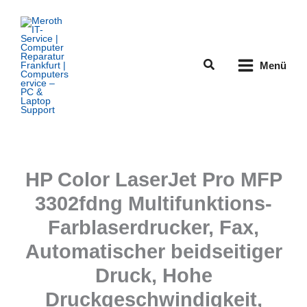
Zum
Inhalt
springen
Suchen
Menü
HP Color LaserJet Pro MFP
3302fdng Multifunktions-
Farblaserdrucker, Fax,
Automatischer beidseitiger
Druck, Hohe
Druckgeschwindigkeit,