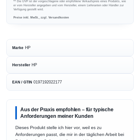
** Die UVP ist der vorgeschlagene oder empfohlene Verkaufspreis eines Produkts, wie
er vom Hersteller angegeben und vom Hersteller, einem Lieferanten oder Händler zur
Verfügung gestellt wird.
Preise inkl. MwSt., zzgl. Versandkosten
HP
Marke
HP
Hersteller
0197192022177
EAN / GTIN
Aus der Praxis empfohlen – für typische
Anforderungen meiner Kunden
Dieses Produkt stelle ich hier vor, weil es zu
Anforderungen passt, die mir in der täglichen Arbeit bei