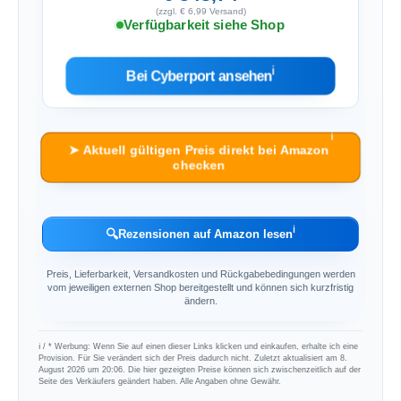
(zzgl. € 6,99 Versand)
Verfügbarkeit siehe Shop
ℹ︎
Bei Cyberport ansehen
ℹ︎
➤ Aktuell gültigen Preis direkt bei Amazon
checken
ℹ︎
🔍
Rezensionen auf Amazon lesen
Preis, Lieferbarkeit, Versandkosten und Rückgabebedingungen werden
vom jeweiligen externen Shop bereitgestellt und können sich kurzfristig
ändern.
ℹ︎ / * Werbung: Wenn Sie auf einen dieser Links klicken und einkaufen, erhalte ich eine
Provision. Für Sie verändert sich der Preis dadurch nicht. Zuletzt aktualisiert am 8.
August 2026 um 20:06. Die hier gezeigten Preise können sich zwischenzeitlich auf der
Seite des Verkäufers geändert haben. Alle Angaben ohne Gewähr.