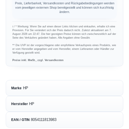
Preis, Lieferbarkeit, Versandkosten und Rückgabebedingungen werden
vom jeweiligen externen Shop bereitgestellt und können sich kurzfristig
ändern.
ℹ︎ / * Werbung: Wenn Sie auf einen dieser Links klicken und einkaufen, erhalte ich eine
Provision. Für Sie verändert sich der Preis dadurch nicht. Zuletzt aktualisiert am 7.
August 2026 um 22:47. Die hier gezeigten Preise können sich zwischenzeitlich auf der
Seite des Verkäufers geändert haben. Alle Angaben ohne Gewähr.
** Die UVP ist der vorgeschlagene oder empfohlene Verkaufspreis eines Produkts, wie
er vom Hersteller angegeben und vom Hersteller, einem Lieferanten oder Händler zur
Verfügung gestellt wird.
Preise inkl. MwSt., zzgl. Versandkosten
HP
Marke
HP
Hersteller
8054111813983
EAN / GTIN