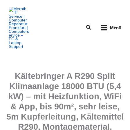
Zum
Inhalt
springen
Suchen
Menü
Kältebringer A R290 Split
Klimaanlage 18000 BTU (5,4
kW) – mit Heizfunktion, WiFi
& App, bis 90m², sehr leise,
5m Kupferleitung, Kältemittel
R290, Montagematerial,