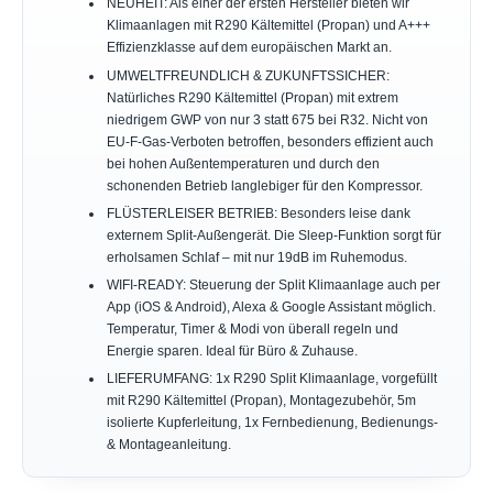
NEUHEIT: Als einer der ersten Hersteller bieten wir
Klimaanlagen mit R290 Kältemittel (Propan) und A+++
Effizienzklasse auf dem europäischen Markt an.
UMWELTFREUNDLICH & ZUKUNFTSSICHER:
Natürliches R290 Kältemittel (Propan) mit extrem
niedrigem GWP von nur 3 statt 675 bei R32. Nicht von
EU-F-Gas-Verboten betroffen, besonders effizient auch
bei hohen Außentemperaturen und durch den
schonenden Betrieb langlebiger für den Kompressor.
FLÜSTERLEISER BETRIEB: Besonders leise dank
externem Split-Außengerät. Die Sleep-Funktion sorgt für
erholsamen Schlaf – mit nur 19dB im Ruhemodus.
WIFI-READY: Steuerung der Split Klimaanlage auch per
App (iOS & Android), Alexa & Google Assistant möglich.
Temperatur, Timer & Modi von überall regeln und
Energie sparen. Ideal für Büro & Zuhause.
LIEFERUMFANG: 1x R290 Split Klimaanlage, vorgefüllt
mit R290 Kältemittel (Propan), Montagezubehör, 5m
isolierte Kupferleitung, 1x Fernbedienung, Bedienungs-
& Montageanleitung.