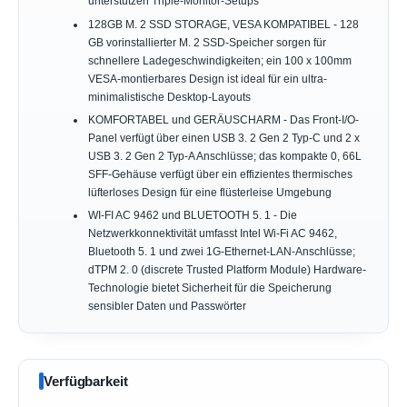
unterstützen Triple-Monitor-Setups
128GB M. 2 SSD STORAGE, VESA KOMPATIBEL - 128
GB vorinstallierter M. 2 SSD-Speicher sorgen für
schnellere Ladegeschwindigkeiten; ein 100 x 100mm
VESA-montierbares Design ist ideal für ein ultra-
minimalistische Desktop-Layouts
KOMFORTABEL und GERÄUSCHARM - Das Front-I/O-
Panel verfügt über einen USB 3. 2 Gen 2 Typ-C und 2 x
USB 3. 2 Gen 2 Typ-A Anschlüsse; das kompakte 0, 66L
SFF-Gehäuse verfügt über ein effizientes thermisches
lüfterloses Design für eine flüsterleise Umgebung
WI-FI AC 9462 und BLUETOOTH 5. 1 - Die
Netzwerkkonnektivität umfasst Intel Wi-Fi AC 9462,
Bluetooth 5. 1 und zwei 1G-Ethernet-LAN-Anschlüsse;
dTPM 2. 0 (discrete Trusted Platform Module) Hardware-
Technologie bietet Sicherheit für die Speicherung
sensibler Daten und Passwörter
Verfügbarkeit