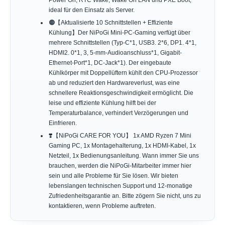
ideal für den Einsatz als Server.
🟠【Aktualisierte 10 Schnittstellen + Effiziente
Kühlung】Der NiPoGi Mini-PC-Gaming verfügt über
mehrere Schnittstellen (Typ-C*1, USB3. 2*6, DP1. 4*1,
HDMI2. 0*1, 3, 5-mm-Audioanschluss*1, Gigabit-
Ethernet-Port*1, DC-Jack*1). Der eingebaute
Kühlkörper mit Doppellüftern kühlt den CPU-Prozessor
ab und reduziert den Hardwareverlust, was eine
schnellere Reaktionsgeschwindigkeit ermöglicht. Die
leise und effiziente Kühlung hilft bei der
Temperaturbalance, verhindert Verzögerungen und
Einfrieren.
❣️【NiPoGi CARE FOR YOU】 1x AMD Ryzen 7 Mini
Gaming PC, 1x Montagehalterung, 1x HDMI-Kabel, 1x
Netzteil, 1x Bedienungsanleitung. Wann immer Sie uns
brauchen, werden die NiPoGi-Mitarbeiter immer hier
sein und alle Probleme für Sie lösen. Wir bieten
lebenslangen technischen Support und 12-monatige
Zufriedenheitsgarantie an. Bitte zögern Sie nicht, uns zu
kontaktieren, wenn Probleme auftreten.