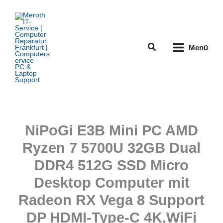
Zum
Inhalt
springen
Suchen
Menü
NiPoGi E3B Mini PC AMD
Ryzen 7 5700U 32GB Dual
DDR4 512G SSD Micro
Desktop Computer mit
Radeon RX Vega 8 Support
DP HDMI-Type-C 4K,WiFi