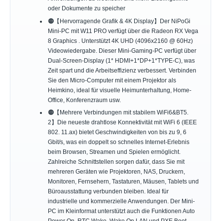
oder Dokumente zu speicher
🟠【Hervorragende Grafik & 4K Display】Der NiPoGi
Mini-PC mit W11 PRO verfügt über die Radeon RX Vega
8 Graphics . Unterstützt 4K UHD (4096x2160 @ 60Hz)
Videowiedergabe. Dieser Mini-Gaming-PC verfügt über
Dual-Screen-Display (1* HDMI+1*DP+1*TYPE-C), was
Zeit spart und die Arbeitseffizienz verbessert. Verbinden
Sie den Micro-Computer mit einem Projektor als
Heimkino, ideal für visuelle Heimunterhaltung, Home-
Office, Konferenzraum usw.
🟠【Mehrere Verbindungen mit stabilem WiFi6&BT5.
2】Die neueste drahtlose Konnektivität mit WiFi 6 (IEEE
802. 11.ax) bietet Geschwindigkeiten von bis zu 9, 6
Gbit/s, was ein doppelt so schnelles Internet-Erlebnis
beim Browsen, Streamen und Spielen ermöglicht.
Zahlreiche Schnittstellen sorgen dafür, dass Sie mit
mehreren Geräten wie Projektoren, NAS, Druckern,
Monitoren, Fernsehern, Tastaturen, Mäusen, Tablets und
Büroausstattung verbunden bleiben. Ideal für
industrielle und kommerzielle Anwendungen. Der Mini-
PC im Kleinformat unterstützt auch die Funktionen Auto
Power On, RTC Wake, Wake On LAN und PXE Boot,