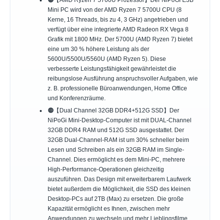
🟠【AMD Ryzen 7 5700U Prozessor】Der NiPoGi E3B
Mini PC wird von der AMD Ryzen 7 5700U CPU (8
Kerne, 16 Threads, bis zu 4, 3 GHz) angetrieben und
verfügt über eine integrierte AMD Radeon RX Vega 8
Grafik mit 1800 MHz. Der 5700U (AMD Ryzen 7) bietet
eine um 30 % höhere Leistung als der
5600U/5500U/5560U (AMD Ryzen 5). Diese
verbesserte Leistungsfähigkeit gewährleistet die
reibungslose Ausführung anspruchsvoller Aufgaben, wie
z. B. professionelle Büroanwendungen, Home Office
und Konferenzräume.
🟠【Dual Channel 32GB DDR4+512G SSD】Der
NiPoGi Mini-Desktop-Computer ist mit DUAL-Channel
32GB DDR4 RAM und 512G SSD ausgestattet. Der
32GB Dual-Channel-RAM ist um 30% schneller beim
Lesen und Schreiben als ein 32GB RAM im Single-
Channel. Dies ermöglicht es dem Mini-PC, mehrere
High-Performance-Operationen gleichzeitig
auszuführen. Das Design mit erweiterbarem Laufwerk
bietet außerdem die Möglichkeit, die SSD des kleinen
Desktop-PCs auf 2TB (Max) zu ersetzen. Die große
Kapazität ermöglicht es Ihnen, zwischen mehr
Anwendungen zu wechseln und mehr Lieblingsfilme