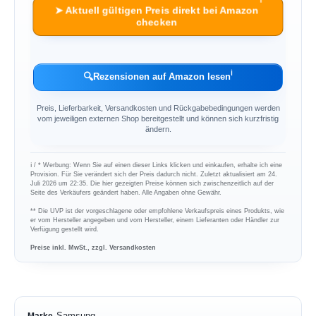
ℹ︎
➤ Aktuell gültigen Preis direkt bei Amazon
checken
ℹ︎
🔍
Rezensionen auf Amazon lesen
Preis, Lieferbarkeit, Versandkosten und Rückgabebedingungen werden
vom jeweiligen externen Shop bereitgestellt und können sich kurzfristig
ändern.
ℹ︎ / * Werbung: Wenn Sie auf einen dieser Links klicken und einkaufen, erhalte ich eine
Provision. Für Sie verändert sich der Preis dadurch nicht. Zuletzt aktualisiert am 24.
Juli 2026 um 22:35. Die hier gezeigten Preise können sich zwischenzeitlich auf der
Seite des Verkäufers geändert haben. Alle Angaben ohne Gewähr.
** Die UVP ist der vorgeschlagene oder empfohlene Verkaufspreis eines Produkts, wie
er vom Hersteller angegeben und vom Hersteller, einem Lieferanten oder Händler zur
Verfügung gestellt wird.
Preise inkl. MwSt., zzgl. Versandkosten
Samsung
Marke