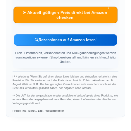
ℹ︎
➤ Aktuell gültigen Preis direkt bei Amazon
checken
ℹ︎
🔍
Rezensionen auf Amazon lesen
Preis, Lieferbarkeit, Versandkosten und Rückgabebedingungen werden
vom jeweiligen externen Shop bereitgestellt und können sich kurzfristig
ändern.
ℹ︎ / * Werbung: Wenn Sie auf einen dieser Links klicken und einkaufen, erhalte ich eine
Provision. Für Sie verändert sich der Preis dadurch nicht. Zuletzt aktualisiert am 9.
August 2026 um 3:11. Die hier gezeigten Preise können sich zwischenzeitlich auf der
Seite des Verkäufers geändert haben. Alle Angaben ohne Gewähr.
** Die UVP ist der vorgeschlagene oder empfohlene Verkaufspreis eines Produkts, wie
er vom Hersteller angegeben und vom Hersteller, einem Lieferanten oder Händler zur
Verfügung gestellt wird.
Preise inkl. MwSt., zzgl. Versandkosten