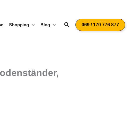
Suchen
se
Shopping
Blog
069 / 170 776 877
Bodenständer,