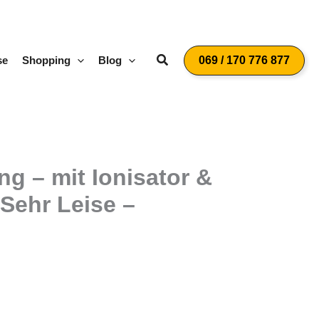
Suchen
se
Shopping
Blog
069 / 170 776 877
g – mit Ionisator &
Sehr Leise –