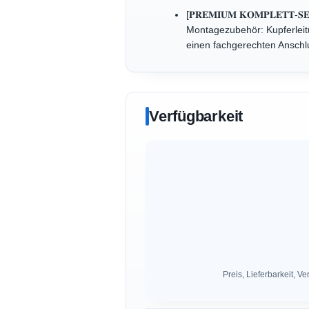
[𝐏𝐑𝐄𝐌𝐈𝐔𝐌 𝐊𝐎𝐌𝐏𝐋𝐄
Montagezubehör: Kupferleit
einen fachgerechten Anschl
Verfügbarkeit
Preis, Lieferbarkeit,