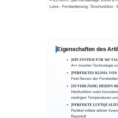
Eigenschaften des Arti
[𝐄𝐈𝐍 𝐒𝐘𝐒𝐓𝐄𝐌 𝐅Ü𝐑 𝟑
A++ Inverter-Technologie un
[𝐏𝐄𝐑𝐅𝐄𝐊𝐓𝐄𝐒 𝐊𝐋𝐈𝐌𝐀
Feel-Sensor der Fernbedien
[𝐙𝐔𝐕𝐄𝐑𝐋Ä𝐒𝐒𝐈𝐆 𝐇𝐄𝐈𝐙
Heizfunktion nutzt innovati
niedrigen Temperaturen und
[𝐏𝐄𝐑𝐅𝐄𝐊𝐓𝐄 𝐋𝐔𝐅𝐓𝐐
Partikel mittels aktiver Io
Raumluft