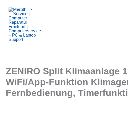
Zum
Inhalt
springen
ZENIRO Split Klimaanlage 1
WiFi/App-Funktion Klimager
Fernbedienung, Timerfunkt