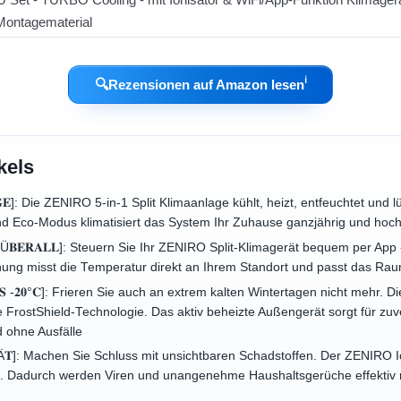
ℹ︎
🔍
Rezensionen auf Amazon lesen
kels
𝟓 𝐓𝐀𝐆𝐄]: Die ZENIRO 5-in-1 Split Klimaanlage kühlt, heizt, entfeuchtet 
d Eco-Modus klimatisiert das System Ihr Zuhause ganzjährig und hochg
 𝐕𝐎𝐍 Ü𝐁𝐄𝐑𝐀𝐋𝐋]: Steuern Sie Ihr ZENIRO Split-Klimagerät bequem per App
ung misst die Temperatur direkt an Ihrem Standort und passt das Ra
𝐄𝐍 𝐁𝐈𝐒 -𝟐𝟎°𝐂]: Frieren Sie auch an extrem kalten Wintertagen nicht meh
ve FrostShield-Technologie. Das aktiv beheizte Außengerät sorgt für z
 ohne Ausfälle
𝐀𝐋𝐈𝐓Ä𝐓]: Machen Sie Schluss mit unsichtbaren Schadstoffen. Der ZENIR
nen. Dadurch werden Viren und unangenehme Haushaltsgerüche effektiv 