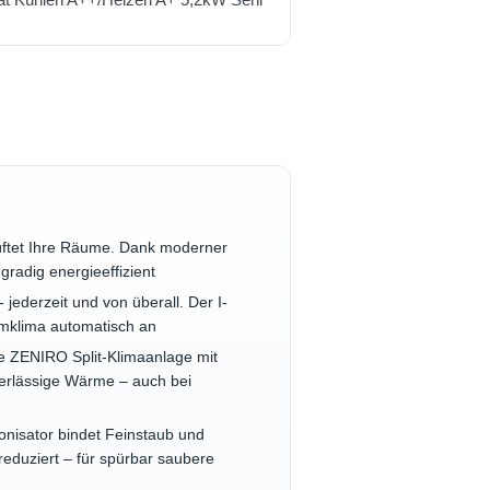
und lüftet Ihre Räume. Dank moderner
radig energieeffizient
 - jederzeit und von überall. Der I-
umklima automatisch an
r. Die ZENIRO Split-Klimaanlage mit
uverlässige Wärme – auch bei
O Ionisator bindet Feinstaub und
reduziert – für spürbar saubere