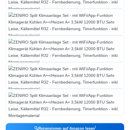
ℹ︎
🔍
Rezensionen auf Amazon lesen