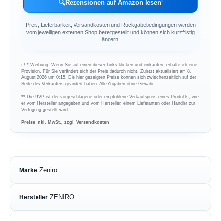
ℹ︎
🔍
Rezensionen auf Amazon lesen
Preis, Lieferbarkeit, Versandkosten und Rückgabebedingungen werden
vom jeweiligen externen Shop bereitgestellt und können sich kurzfristig
ändern.
ℹ︎ / * Werbung: Wenn Sie auf einen dieser Links klicken und einkaufen, erhalte ich eine
Provision. Für Sie verändert sich der Preis dadurch nicht. Zuletzt aktualisiert am 8.
August 2026 um 0:15. Die hier gezeigten Preise können sich zwischenzeitlich auf der
Seite des Verkäufers geändert haben. Alle Angaben ohne Gewähr.
** Die UVP ist der vorgeschlagene oder empfohlene Verkaufspreis eines Produkts, wie
er vom Hersteller angegeben und vom Hersteller, einem Lieferanten oder Händler zur
Verfügung gestellt wird.
Preise inkl. MwSt., zzgl. Versandkosten
Zeniro
Marke
ZENIRO
Hersteller