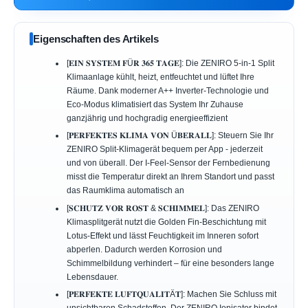
Eigenschaften des Artikels
[𝐄𝐈𝐍 𝐒𝐘𝐒𝐓𝐄𝐌 𝐅Ü𝐑 𝟑𝟔𝟓 𝐓𝐀𝐆𝐄]: Die ZENIRO 5-in-1 Split
Klimaanlage kühlt, heizt, entfeuchtet und lüftet Ihre
Räume. Dank moderner A++ Inverter-Technologie und
Eco-Modus klimatisiert das System Ihr Zuhause
ganzjährig und hochgradig energieeffizient
[𝐏𝐄𝐑𝐅𝐄𝐊𝐓𝐄𝐒 𝐊𝐋𝐈𝐌𝐀 𝐕𝐎𝐍 Ü𝐁𝐄𝐑𝐀𝐋𝐋]: Steuern Sie Ihr
ZENIRO Split-Klimagerät bequem per App - jederzeit
und von überall. Der I-Feel-Sensor der Fernbedienung
misst die Temperatur direkt an Ihrem Standort und passt
das Raumklima automatisch an
[𝐒𝐂𝐇𝐔𝐓𝐙 𝐕𝐎𝐑 𝐑𝐎𝐒𝐓 & 𝐒𝐂𝐇𝐈𝐌𝐌𝐄𝐋]: Das ZENIRO
Klimasplitgerät nutzt die Golden Fin-Beschichtung mit
Lotus-Effekt und lässt Feuchtigkeit im Inneren sofort
abperlen. Dadurch werden Korrosion und
Schimmelbildung verhindert – für eine besonders lange
Lebensdauer.
[𝐏𝐄𝐑𝐅𝐄𝐊𝐓𝐄 𝐋𝐔𝐅𝐓𝐐𝐔𝐀𝐋𝐈𝐓Ä𝐓]: Machen Sie Schluss mit
unsichtbaren Schadstoffen. Der ZENIRO Ionisator bindet