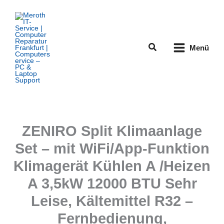
Zum
Inhalt
springen
Suchen
Menü
ZENIRO Split Klimaanlage
Set – mit WiFi/App-Funktion
Klimagerät Kühlen A /Heizen
A 3,5kW 12000 BTU Sehr
Leise, Kältemittel R32 –
Fernbedienung,