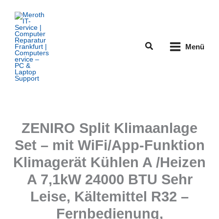
Zum
Inhalt
springen
Suchen
Menü
ZENIRO Split Klimaanlage
Set – mit WiFi/App-Funktion
Klimagerät Kühlen A /Heizen
A 7,1kW 24000 BTU Sehr
Leise, Kältemittel R32 –
Fernbedienung,