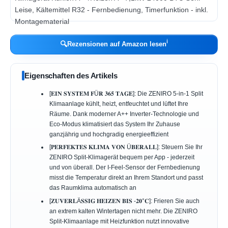
ℹ︎
🔍
Rezensionen auf Amazon lesen
Eigenschaften des Artikels
[𝐄𝐈𝐍 𝐒𝐘𝐒𝐓𝐄𝐌 𝐅Ü𝐑 𝟑𝟔𝟓 𝐓𝐀𝐆𝐄]: Die ZENIRO 5-in-1 Split
Klimaanlage kühlt, heizt, entfeuchtet und lüftet Ihre
Räume. Dank moderner A++ Inverter-Technologie und
Eco-Modus klimatisiert das System Ihr Zuhause
ganzjährig und hochgradig energieeffizient
[𝐏𝐄𝐑𝐅𝐄𝐊𝐓𝐄𝐒 𝐊𝐋𝐈𝐌𝐀 𝐕𝐎𝐍 Ü𝐁𝐄𝐑𝐀𝐋𝐋]: Steuern Sie Ihr
ZENIRO Split-Klimagerät bequem per App - jederzeit
und von überall. Der I-Feel-Sensor der Fernbedienung
misst die Temperatur direkt an Ihrem Standort und passt
das Raumklima automatisch an
[𝐙𝐔𝐕𝐄𝐑𝐋Ä𝐒𝐒𝐈𝐆 𝐇𝐄𝐈𝐙𝐄𝐍 𝐁𝐈𝐒 -𝟐𝟎°𝐂]: Frieren Sie auch
an extrem kalten Wintertagen nicht mehr. Die ZENIRO
Split-Klimaanlage mit Heizfunktion nutzt innovative