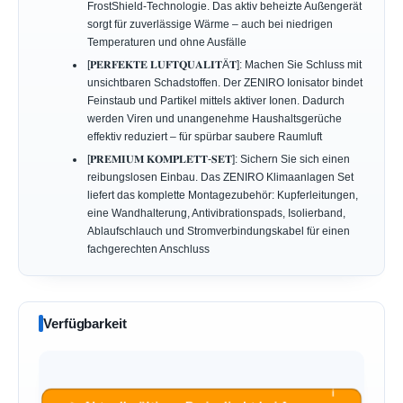
FrostShield-Technologie. Das aktiv beheizte Außengerät
sorgt für zuverlässige Wärme – auch bei niedrigen
Temperaturen und ohne Ausfälle
[𝐏𝐄𝐑𝐅𝐄𝐊𝐓𝐄 𝐋𝐔𝐅𝐓𝐐𝐔𝐀𝐋𝐈𝐓Ä𝐓]: Machen Sie Schluss mit
unsichtbaren Schadstoffen. Der ZENIRO Ionisator bindet
Feinstaub und Partikel mittels aktiver Ionen. Dadurch
werden Viren und unangenehme Haushaltsgerüche
effektiv reduziert – für spürbar saubere Raumluft
[𝐏𝐑𝐄𝐌𝐈𝐔𝐌 𝐊𝐎𝐌𝐏𝐋𝐄𝐓𝐓-𝐒𝐄𝐓]: Sichern Sie sich einen
reibungslosen Einbau. Das ZENIRO Klimaanlagen Set
liefert das komplette Montagezubehör: Kupferleitungen,
eine Wandhalterung, Antivibrationspads, Isolierband,
Ablaufschlauch und Stromverbindungskabel für einen
fachgerechten Anschluss
Verfügbarkeit
ℹ︎