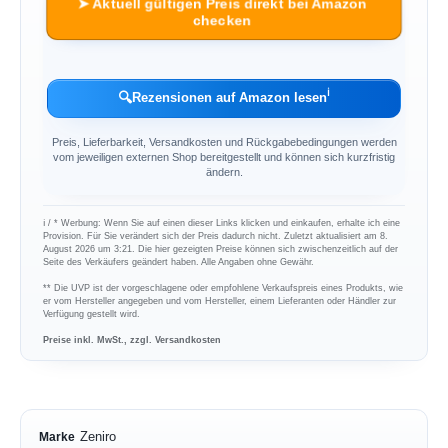
➤ Aktuell gültigen Preis direkt bei Amazon
checken
ℹ︎
🔍
Rezensionen auf Amazon lesen
Preis, Lieferbarkeit, Versandkosten und Rückgabebedingungen werden
vom jeweiligen externen Shop bereitgestellt und können sich kurzfristig
ändern.
ℹ︎ / * Werbung: Wenn Sie auf einen dieser Links klicken und einkaufen, erhalte ich eine
Provision. Für Sie verändert sich der Preis dadurch nicht. Zuletzt aktualisiert am 8.
August 2026 um 3:21. Die hier gezeigten Preise können sich zwischenzeitlich auf der
Seite des Verkäufers geändert haben. Alle Angaben ohne Gewähr.
** Die UVP ist der vorgeschlagene oder empfohlene Verkaufspreis eines Produkts, wie
er vom Hersteller angegeben und vom Hersteller, einem Lieferanten oder Händler zur
Verfügung gestellt wird.
Preise inkl. MwSt., zzgl. Versandkosten
Zeniro
Marke