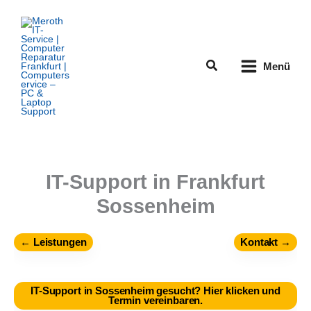
Zum
Inhalt
springen
Suchen
Menü
IT-Support in Frankfurt
Sossenheim
← Leistungen
Kontakt →
IT-Support in Sossenheim gesucht? Hier klicken und
Termin vereinbaren.