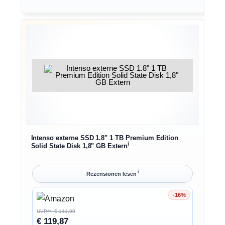
Intenso externe SSD 1.8" 1 TB Premium Edition
ℹ︎
Solid State Disk 1,8" GB Extern
ℹ︎
Rezensionen lesen
-16%
Ersparnis 16%
UVP**: € 141,99
€ 119,87