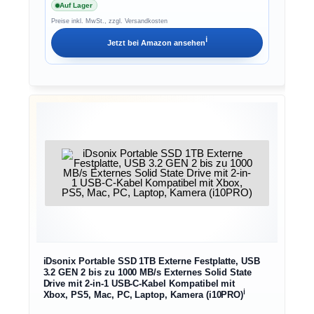
Auf Lager
Preise inkl. MwSt., zzgl. Versandkosten
ℹ︎
Jetzt bei
Amazon
ansehen
iDsonix Portable SSD 1TB Externe Festplatte, USB
3.2 GEN 2 bis zu 1000 MB/s Externes Solid State
Drive mit 2-in-1 USB-C-Kabel Kompatibel mit
ℹ︎
Xbox, PS5, Mac, PC, Laptop, Kamera (i10PRO)