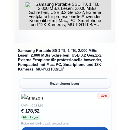
Samsung Portable SSD T9, 1 TB, 2.000 MB/s
Lesen, 2.000 MB/s Schreiben, USB 3.2 Gen.2x2,
Externe Festplatte für professionelle Anwender,
Kompatibel mit Mac, PC, Smartphone und 12K
ℹ︎
Kameras, MU-PG1T0B/EU
ℹ︎
Rezensionen lesen
-37%
Ersparnis 37%
UVP**: € 283,99
€ 178,52
Auf Lager
Preise inkl. MwSt., zzgl. Versandkosten