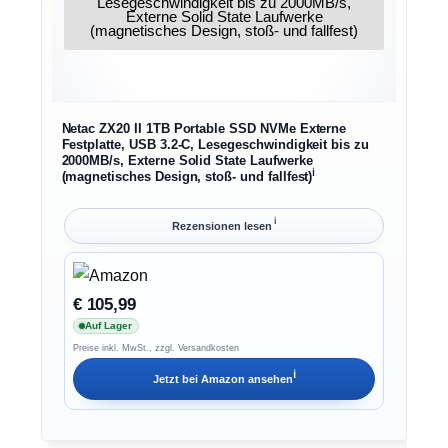
Netac ZX20 II 1TB Portable SSD NVMe Externe
Festplatte, USB 3.2-C, Lesegeschwindigkeit bis zu
2000MB/s, Externe Solid State Laufwerke
ℹ︎
(magnetisches Design, stoß- und fallfest)
ℹ︎
Rezensionen lesen
€ 105,99
Auf Lager
Preise inkl. MwSt., zzgl. Versandkosten
ℹ︎
Jetzt bei
Amazon
ansehen