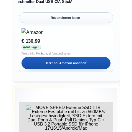
ℹ︎
schneller Dual USB-C/A Stick
ℹ︎
Rezensionen lesen
€ 130,99
Auf Lager
Preise inkl. MwSt., zzgl. Versandkosten
ℹ︎
Jetzt bei
Amazon
ansehen