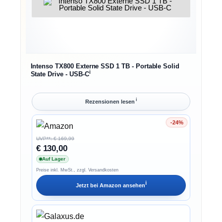
Intenso TX800 Externe SSD 1 TB - Portable Solid
ℹ︎
State Drive - USB-C
ℹ︎
Rezensionen lesen
-24%
Ersparnis 24%
UVP**: € 169,99
€ 130,00
Auf Lager
Preise inkl. MwSt., zzgl. Versandkosten
ℹ︎
Jetzt bei
Amazon
ansehen