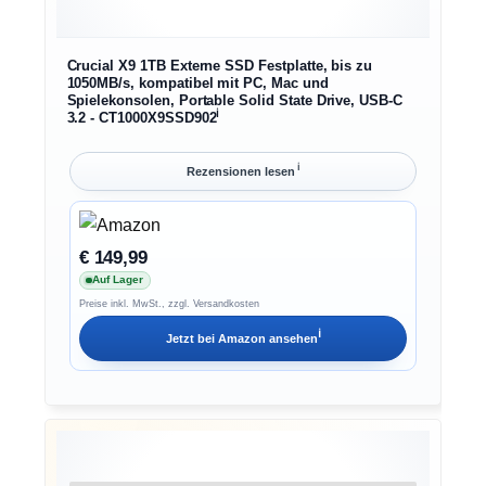
Crucial X9 1TB Externe SSD Festplatte, bis zu
1050MB/s, kompatibel mit PC, Mac und
Spielekonsolen, Portable Solid State Drive, USB-C
ℹ︎
3.2 - CT1000X9SSD902
ℹ︎
Rezensionen lesen
€ 149,99
Auf Lager
Preise inkl. MwSt., zzgl. Versandkosten
ℹ︎
Jetzt bei
Amazon
ansehen