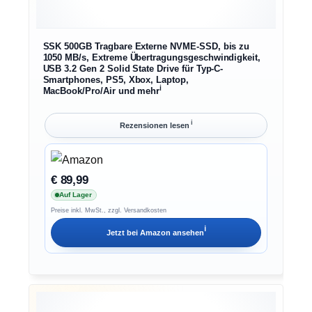
SSK 500GB Tragbare Externe NVME-SSD, bis zu
1050 MB/s, Extreme Übertragungsgeschwindigkeit,
USB 3.2 Gen 2 Solid State Drive für Typ-C-
Smartphones, PS5, Xbox, Laptop,
ℹ︎
MacBook/Pro/Air und mehr
ℹ︎
Rezensionen lesen
€ 89,99
Auf Lager
Preise inkl. MwSt., zzgl. Versandkosten
ℹ︎
Jetzt bei
Amazon
ansehen