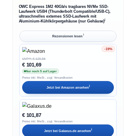
OWC Express 1M2 40Gb/s tragbares NVMe SSD-
Laufwerk USB4 (Thunderbolt Compatible/USB-C),
ultraschnelles externes SSD-Laufwerk mit
ℹ︎
Aluminium-Kühlkörpergehäuse (nur Gehäuse)
ℹ︎
Rezensionen lesen
-19%
Ersparnis 19%
UVP**: € 125,58
€ 101,69
Nur noch 5 auf Lager
Preise inkl. MwSt., zzgl. Versandkosten
ℹ︎
Jetzt bei
Amazon
ansehen
€ 101,87
Preise inkl. MwSt., zzgl. Versandkosten
ℹ︎
Jetzt bei
Galaxus.de
ansehen