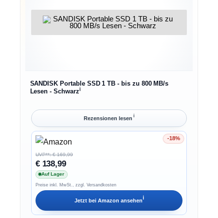
SANDISK Portable SSD 1 TB - bis zu 800 MB/s
ℹ︎
Lesen - Schwarz
ℹ︎
Rezensionen lesen
-18%
Ersparnis 18%
UVP**: € 169,99
€ 138,99
Auf Lager
Preise inkl. MwSt., zzgl. Versandkosten
ℹ︎
Jetzt bei
Amazon
ansehen