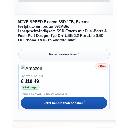
MOVE SPEED Externe SSD 1TB, Externe
Festplatte mit bis zu 560MB/s
Lesegeschwindigkeit, SSD Extern mit Dual-Ports &
Push-Pull Design, Typ-C + USB 3.2 Portable SSD
ℹ︎
für iPhone 17/16/15/Android/Mac
ℹ︎
Rezensionen lesen
-15%
Ersparnis 15%
UVP**: € 129,99
€ 110,49
Auf Lager
Preise inkl. MwSt., zzgl. Versandkosten
ℹ︎
Jetzt bei
Amazon
ansehen