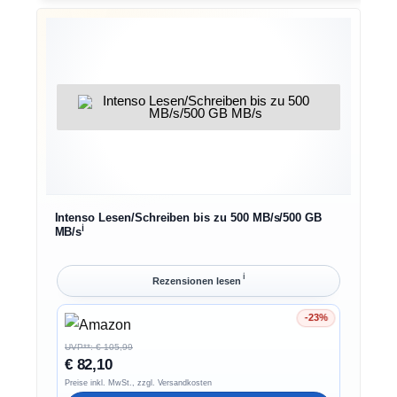
Intenso Lesen/Schreiben bis zu 500 MB/s/500 GB
ℹ︎
MB/s
ℹ︎
Rezensionen lesen
-23%
Ersparnis 23%
UVP**: € 105,99
€ 82,10
Preise inkl. MwSt., zzgl. Versandkosten