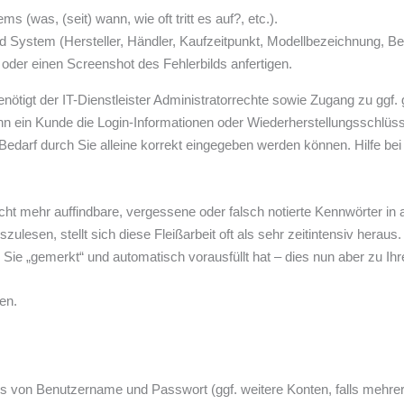
(was, (seit) wann, wie oft tritt es auf?, etc.).
d System (Hersteller, Händler, Kaufzeitpunkt, Modellbezeichnung, B
der einen Screenshot des Fehlerbilds anfertigen.
nötigt der IT-Dienstleister Administratorrechte sowie Zugang zu gg
 ein Kunde die Login-Informationen oder Wiederherstellungsschlüssel
ei Bedarf durch Sie alleine korrekt eingegeben werden können. Hilfe b
 mehr auffindbare, vergessene oder falsch notierte Kennwörter in al
sen, stellt sich diese Fleißarbeit oft als sehr zeitintensiv heraus. Di
Sie „gemerkt“ und automatisch vorausfüllt hat – dies nun aber zu Ihre
en.
s von Benutzername und Passwort (ggf. weitere Konten, falls mehrer