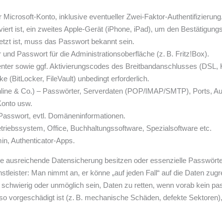
icrosoft-Konto, inklusive eventueller Zwei-Faktor-Authentifizierung
iviert ist, ein zweites Apple-Gerät (iPhone, iPad), um den Bestätigu
tzt ist, muss das Passwort bekannt sein.
 Passwort für die Administrationsoberfläche (z. B. Fritz!Box).
nter sowie ggf. Aktivierungscodes des Breitbandanschlusses (DSL, K
 (BitLocker, FileVault) unbedingt erforderlich.
line & Co.) – Passwörter, Serverdaten (POP/IMAP/SMTP), Ports, Auth
Konto usw.
asswort, evtl. Domäneninformationen.
riebssystem, Office, Buchhaltungssoftware, Spezialsoftware etc.
in, Authenticator-Apps.
ne ausreichende Datensicherung besitzen oder essenzielle Passwörter
stleister: Man nimmt an, er könne „auf jeden Fall“ auf die Daten zugre
s schwierig oder unmöglich sein, Daten zu retten, wenn vorab kein pa
 so vorgeschädigt ist (z. B. mechanische Schäden, defekte Sektoren),