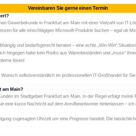
Vereinbaren Sie gerne einen Termin
iert?
leinen Gewerbekunde in Frankfurt am Main mit einer Vielzahl von IT-L
nzen für alle einschlägigen Microsoft-Produkte buchen – egal ob Mi
abhängig und bedarfsgerecht beraten – eine echte „Win-Win“ Situation
ch hingegen habe kein Risiko aus Warenbeständen und „muss“ Ihnen 
obleme lösen!
n Wunsch selbstverständlich im professionellen IT-Großhandel für Sie
rt am Main?
unden im Stadtgebiet Frankfurt am Main. In der Regel erfolgt meine
Sie eine kurze Nachricht auf dem Anrufbeantworter hinterlassen – ich
ätigung zugesagten Uhrzeit um eine
Prognose
handelt. Die tatsächlic