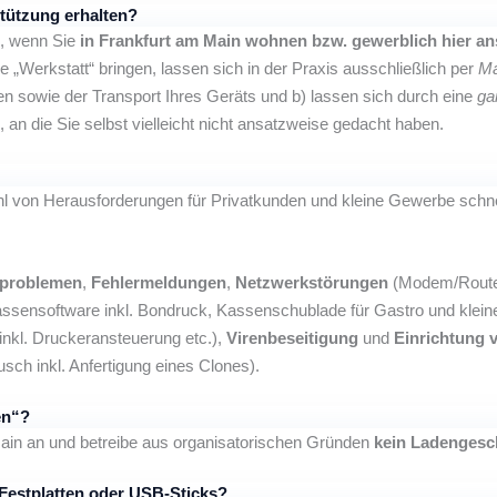
stützung erhalten?
n, wenn Sie
in Frankfurt am Main wohnen bzw. gewerblich hier an
 „Werkstatt“ bringen, lassen sich in der Praxis ausschließlich per
Ma
uen sowie der Transport Ihres Geräts und b) lassen sich durch eine
ga
 an die Sie selbst vielleicht nicht ansatzweise gedacht haben.
zahl von Herausforderungen für Privatkunden und kleine Gewerbe schne
eproblemen
,
Fehlermeldungen
,
Netzwerkstörungen
(Modem/Router
ssensoftware inkl. Bondruck, Kassenschublade für Gastro und kleine
kl. Druckeransteuerung etc.),
Virenbeseitigung
und
Einrichtung
ch inkl. Anfertigung eines Clones).
en“?
ain an und betreibe aus organisatorischen Gründen
kein Ladengesc
Festplatten oder USB-Sticks?