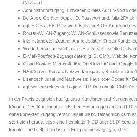
Passwort.
Administratorzugang: Entweder lokales Admin-Konto oder M
Bei Apple-Geräten: Apple-ID, Passwort und, falls 2FA akt
ggf. BIOS-/UEFI-Passwort: Falls ein BIOS-Kennwort gese
Router-/WLAN-Zugang: WLAN-Schlüssel sowie Benutzer und
Internetanbieter-Zugang: Anmeldedaten für das Kundence
Wiederherstellungsschlüssel: Für verschlüsselte Laufwerke
E-Mail-Postfach-Zugangsdaten: (z. B. GMX, Web.de, t-on
Cloud-Konten: Microsoft 365, OneDrive, iCloud, Google-
NAS/Server-Konten: Netzwerkfreigaben, Benutzername/P
Lizenzschlüssel und Nachweise: Keys oder Codes für Bet
ggf. weitere relevante Logins: FTP, Datenbank, CMS-Adm
In der Praxis zeigt sich häufig, dass Kundinnen und Kunden kei
können. Dies führt leicht zu falschen Erwartungen an den IT-Dien
ohne korrekten Zugang verschlüsselt bleibt. Tatsächlich kann e
stellt sich heraus, dass eine Festplatte (HDD oder SSD) bereits
könnte – und selbst dort ist ein Erfolg keineswegs garantiert.