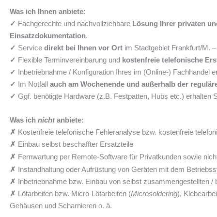
Was ich Ihnen anbiete:
✓
Fachgerechte und nachvollziehbare
Lösung Ihrer privaten un
Einsatzdokumentation
.
✓
Service
direkt bei Ihnen vor Ort
im Stadtgebiet Frankfurt/M. 
✓
Flexible Terminvereinbarung und
kostenfreie telefonische Er
✓
Inbetriebnahme / Konfiguration Ihres im (Online-) Fachhandel 
✓
Im Notfall
auch am Wochenende und außerhalb der regulär
✓
Ggf. benötigte Hardware (z.B. Festpatten, Hubs etc.) erhalten 
Was ich
nicht
anbiete:
✗
Kostenfreie telefonische Fehleranalyse bzw. kostenfreie telefon
✗
Einbau selbst beschaffter Ersatzteile
✗
Fernwartung per Remote-Software für Privatkunden sowie nich
✗
Instandhaltung oder Aufrüstung von Geräten mit dem Betriebss
✗
Inbetriebnahme bzw. Einbau von selbst zusammengestellten / b
✗
Lötarbeiten bzw. Micro-Lötarbeiten (
Microsoldering
), Klebearbe
Gehäusen und Scharnieren o. ä.