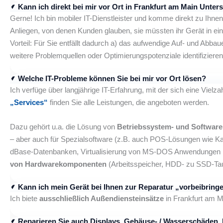
Kann ich direkt bei mir vor Ort in Frankfurt am Main Unter
Gerne! Ich bin mobiler IT-Dienstleister und komme direkt zu Ihne
Anliegen, von denen Kunden glauben, sie müssten ihr Gerät in eine
Vorteil: Für Sie entfällt dadurch a) das aufwendige Auf- und Abba
weitere Problemquellen oder Optimierungspotenziale identifizieren,
Welche IT-Probleme können Sie bei mir vor Ort lösen?
Ich verfüge über langjährige IT-Erfahrung, mit der sich eine Viel
„Services“
finden Sie alle Leistungen, die angeboten werden.
Dazu gehört u.a. die Lösung von
Betriebssystem- und Softwar
– aber auch für Spezialsoftware (z.B. auch POS-Lösungen wie Ka
dBase-Datenbanken, Virtualisierung von MS-DOS Anwendungen in
von Hardwarekomponenten
(Arbeitsspeicher, HDD- zu SSD-Taus
Kann ich mein Gerät bei Ihnen zur Reparatur „vorbeibring
Ich biete
ausschließlich Außendiensteinsätze
in Frankfurt am M
Reparieren Sie auch Displays, Gehäuse- / Wasserschäden, 