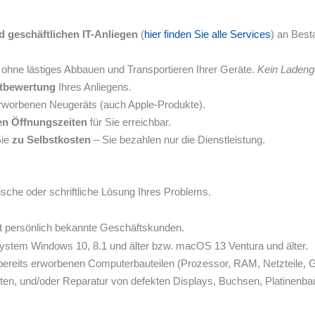
d geschäftlichen IT-Anliegen
(
hier finden Sie alle Services
) an Bes
– ohne lästiges Abbauen und Transportieren Ihrer Geräte.
Kein Ladeng
stbewertung
Ihres Anliegens.
erworbenen Neugeräts (auch Apple-Produkte).
en Öffnungszeiten
für Sie erreichbar.
Sie
zu Selbstkosten
– Sie bezahlen nur die Dienstleistung.
ische oder schriftliche Lösung Ihres Problems.
t persönlich bekannte Geschäftskunden.
ystem Windows 10, 8.1 und älter bzw. macOS 13 Ventura und älter.
ereits erworbenen Computerbauteilen (Prozessor, RAM, Netzteile, Gr
iten, und/oder Reparatur von defekten Displays, Buchsen, Platinenba