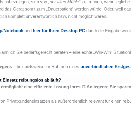
lls nahezulegen, sich von
„der alten Mühle“
zu trennen, wenn jegliche
– und das Gerät somit zum „Dauerpatient“ werden würde. Oder, weil d
ich komplett unverantwortlich bzw. nicht möglich wären.
top/Notebook
und
hier für Ihren Desktop-PC
durch die Eingabe wenige
ann ich Sie bedarfsgerecht beraten – eine echte „Win-Win“ Situation!
iegens
– beispielsweise im Rahmen eines
unverbindlichen Erstge
t Einsatz reibungslos abläuft?
 ermöglicht eine effiziente Lösung Ihres IT-Anliegens; Sie spare
Privatkundeneinsätzen als außerordentlich relevant für einen reibun