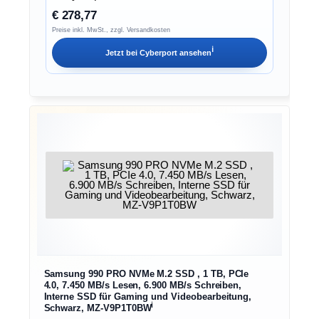
€ 278,77
Preise inkl. MwSt., zzgl. Versandkosten
ℹ︎
Jetzt bei
Cyberport
ansehen
Samsung 990 PRO NVMe M.2 SSD , 1 TB, PCIe
4.0, 7.450 MB/s Lesen, 6.900 MB/s Schreiben,
Interne SSD für Gaming und Videobearbeitung,
ℹ︎
Schwarz, MZ-V9P1T0BW