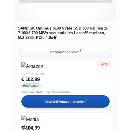
SANDISK Optimus 5100 NVMe SSD 500 GB (bis zu
7.100/6.700 MB/s sequentielles Lesen/Schreiben,
ℹ︎
M.2 2280, PCIe 4.0x4)
ℹ︎
Rezensionen lesen
-28%
Ersparnis 28%
UVP**: € 143,99
€ 102,99
Auf Lager
Preise inkl. MwSt., zzgl. Versandkosten
ℹ︎
Jetzt bei
Amazon
ansehen
€ 104,99