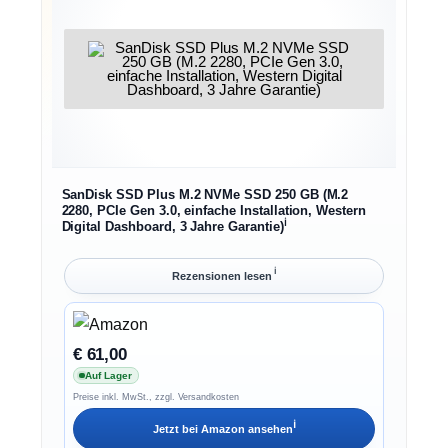
SanDisk SSD Plus M.2 NVMe SSD 250 GB (M.2
2280, PCIe Gen 3.0, einfache Installation, Western
ℹ︎
Digital Dashboard, 3 Jahre Garantie)
ℹ︎
Rezensionen lesen
€ 61,00
Auf Lager
Preise inkl. MwSt., zzgl. Versandkosten
ℹ︎
Jetzt bei
Amazon
ansehen