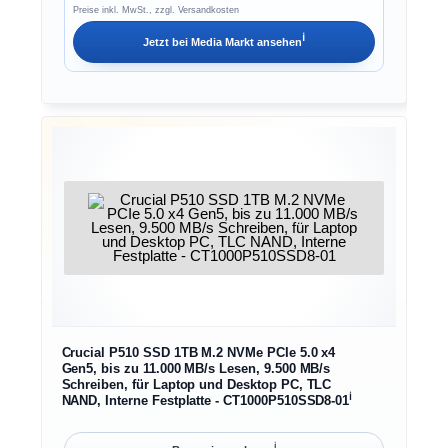
Preise inkl. MwSt., zzgl. Versandkosten
ℹ︎
Jetzt bei
Media Markt
ansehen
Crucial P510 SSD 1TB M.2 NVMe PCIe 5.0 x4
Gen5, bis zu 11.000 MB/s Lesen, 9.500 MB/s
Schreiben, für Laptop und Desktop PC, TLC
ℹ︎
NAND, Interne Festplatte - CT1000P510SSD8-01
ℹ︎