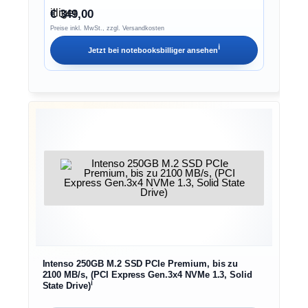
€ 349,00
Preise inkl. MwSt., zzgl. Versandkosten
ℹ︎
Jetzt bei
notebooksbilliger
ansehen
Intenso 250GB M.2 SSD PCIe Premium, bis zu
2100 MB/s, (PCI Express Gen.3x4 NVMe 1.3, Solid
ℹ︎
State Drive)