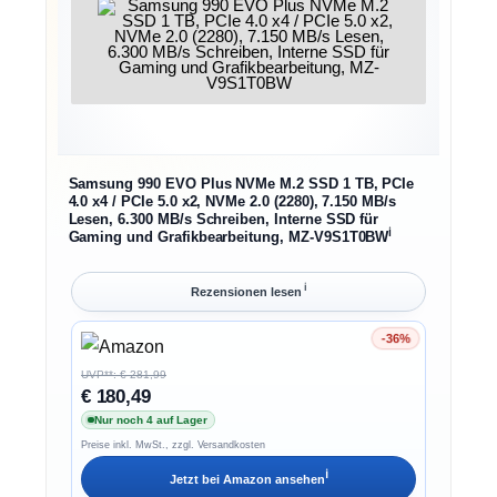
Samsung 990 EVO Plus NVMe M.2 SSD 1 TB, PCIe
4.0 x4 / PCIe 5.0 x2, NVMe 2.0 (2280), 7.150 MB/s
Lesen, 6.300 MB/s Schreiben, Interne SSD für
ℹ︎
Gaming und Grafikbearbeitung, MZ-V9S1T0BW
ℹ︎
Rezensionen lesen
-36%
Ersparnis 36%
UVP**: € 281,99
€ 180,49
Nur noch 4 auf Lager
Preise inkl. MwSt., zzgl. Versandkosten
ℹ︎
Jetzt bei
Amazon
ansehen