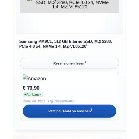
Samsung PM9C1, 512 GB Interne SSD, M.2 2280,
ℹ︎
PCIe 4.0 x4, NVMe 1.4, MZ-VL85120
ℹ︎
Rezensionen lesen
€ 79,90
Auf Lager
Preise inkl. MwSt., zzgl. Versandkosten
ℹ︎
Jetzt bei
Amazon
ansehen