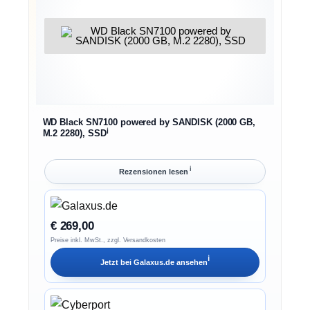
WD Black SN7100 powered by SANDISK (2000 GB,
ℹ︎
M.2 2280), SSD
ℹ︎
Rezensionen lesen
€ 269,00
Preise inkl. MwSt., zzgl. Versandkosten
ℹ︎
Jetzt bei
Galaxus.de
ansehen