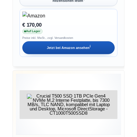
Rezensionen lesen
€ 170,00
Auf Lager
Preise inkl. MwSt., zzgl. Versandkosten
ℹ︎
Jetzt bei
Amazon
ansehen