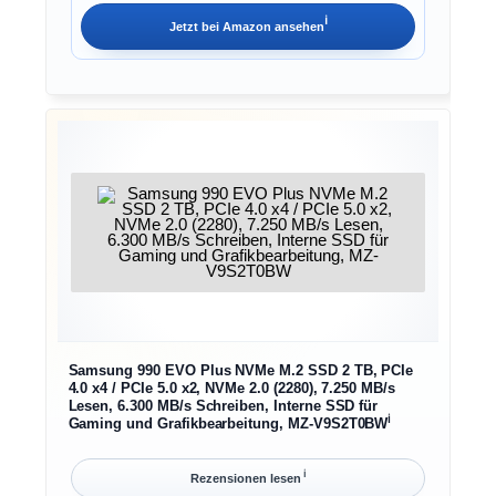
ℹ︎
Jetzt bei
Amazon
ansehen
Samsung 990 EVO Plus NVMe M.2 SSD 2 TB, PCIe
4.0 x4 / PCIe 5.0 x2, NVMe 2.0 (2280), 7.250 MB/s
Lesen, 6.300 MB/s Schreiben, Interne SSD für
ℹ︎
Gaming und Grafikbearbeitung, MZ-V9S2T0BW
ℹ︎
Rezensionen lesen