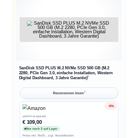
SanDisk SSD PLUS M.2 NVMe SSD 500 GB (M.2
2280, PCIe Gen 3.0, einfache Installation, Western
ℹ︎
Digital Dashboard, 3 Jahre Garantie)
ℹ︎
Rezensionen lesen
-9%
Ersparnis 9%
UVP**: € 119,99
€ 109,00
Nur noch 3 auf Lager
Preise inkl. MwSt., zzgl. Versandkosten