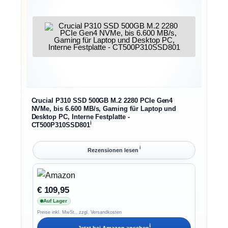
Crucial P310 SSD 500GB M.2 2280 PCIe Gen4
NVMe, bis 6.600 MB/s, Gaming für Laptop und
Desktop PC, Interne Festplatte -
ℹ︎
CT500P310SSD801
ℹ︎
Rezensionen lesen
€ 109,95
Auf Lager
Preise inkl. MwSt., zzgl. Versandkosten
ℹ︎