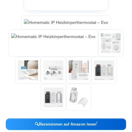
ℹ︎
🔍
Rezensionen auf Amazon lesen