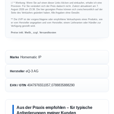
ℹ︎ / * Werbung: Wenn Sie auf einen dieser Links klicken und einkaufen, erhalte ich eine
Provision. Für Sie verändert sich der Preis dadurch nicht. Zuletzt aktualisiert am 7.
August 2026 um 15:39. Die hier gezeigten Preise können sich zwischenzeitlich auf der
Seite des Verkäufers geändert haben. Alle Angaben ohne Gewähr.
** Die UVP ist der vorgeschlagene oder empfohlene Verkaufspreis eines Produkts, wie
er vom Hersteller angegeben und vom Hersteller, einem Lieferanten oder Händler zur
Verfügung gestellt wird.
Preise inkl. MwSt., zzgl. Versandkosten
Homematic IP
Marke
eQ-3 AG
Hersteller
4047976551057,0788835888290
EAN / GTIN
Aus der Praxis empfohlen – für typische
Anforderungen meiner Kunden