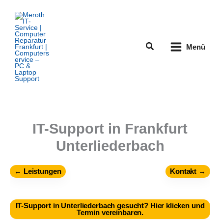
Zum
Inhalt
springen
Suchen
Menü
IT-Support in Frankfurt
Unterliederbach
← Leistungen
Kontakt →
IT-Support in Unterliederbach gesucht? Hier klicken und
Termin vereinbaren.