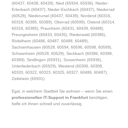
(60437, 60438, 60439), Nied (65934, 65936), Nieder-
Erlenbach (60437), Nieder-Eschbach (60437), Niederrad
(60528), Niederursel (60437, 60439), Nordend (60316,
60318, 60385, 60389), Oberrad (60599), Ostend (60314,
60316, 60385), Praunheim (60431, 60439, 60488),
Preungesheim (60433, 60435), Riederwald (60386),
Rödelheim (60486, 60487, 60488, 60489),
Sachsenhausen (60528, 60594, 60596, 60598, 60599),
Schwanheim (60528, 60529), Seckbach (60386, 60388,
60389), Sindlingen (65931), Sossenheim (65936),
Unterliederbach (65929), Westend (60306, 60308,
60320, 60322, 60323, 60325, 60327, 60486, 60487),
Zeilsheim (65931).
Egal, in welchem Stadtteil Sie wohnen – wenn Sie einen
professionellen IT-Support in Frankfurt
benötigen,
helfe ich Ihnen schnell und zuverlässig.