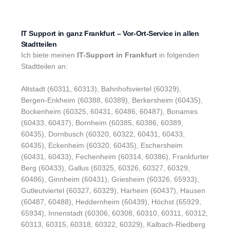
IT Support in ganz Frankfurt – Vor-Ort-Service in allen
Stadtteilen
Ich biete meinen
IT-Support in Frankfurt
in folgenden
Stadtteilen an:
Altstadt (60311, 60313), Bahnhofsviertel (60329),
Bergen-Enkheim (60388, 60389), Berkersheim (60435),
Bockenheim (60325, 60431, 60486, 60487), Bonames
(60433, 60437), Bornheim (60385, 60386, 60389,
60435), Dornbusch (60320, 60322, 60431, 60433,
60435), Eckenheim (60320, 60435), Eschersheim
(60431, 60433), Fechenheim (60314, 60386), Frankfurter
Berg (60433), Gallus (60325, 60326, 60327, 60329,
60486), Ginnheim (60431), Griesheim (60326, 65933),
Gutleutviertel (60327, 60329), Harheim (60437), Hausen
(60487, 60488), Heddernheim (60439), Höchst (65929,
65934), Innenstadt (60306, 60308, 60310, 60311, 60312,
60313, 60315, 60318, 60322, 60329), Kalbach-Riedberg