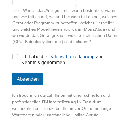
Hilfe: Was ist das Anliegen, seit wann besteht es, wann
und wie tritt es auf, wo und bei wem tritt es auf, welches
Gerät oder Programm ist betroffen, welcher Hersteller
und welches Modell liegen vor, wann (Monat/Jahr) und
wo wurde das Gerät gekauft, welche technischen Daten
(CPU, Betriebssystem etc.) sind bekannt?
D
Ich habe die
Datenschutzerklärung
zur
a
Kenntnis genommen.
t
e
n
Absenden
s
c
h
Ich freue mich darauf, Ihnen mit einer schnellen und
u
professionellen
IT-Unterstützung in Frankfurt
t
weiterzuhelfen – direkt bei Ihnen vor Ort, ohne lange
z
Wartezeiten oder umständliche Hotline-Anrufe.
*