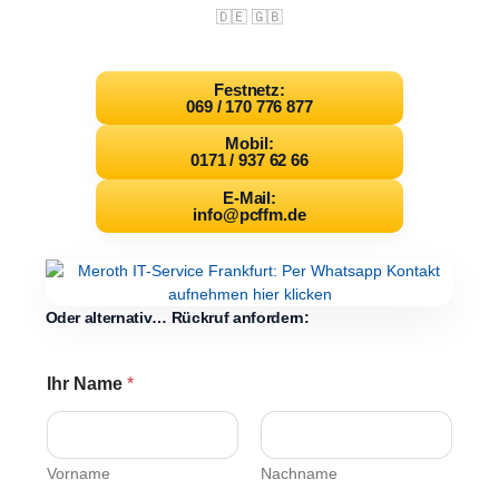
🇩🇪 🇬🇧
Festnetz:
069 / 170 776 877
Mobil:
0171 / 937 62 66
E-Mail:
info@pcffm.de
Oder alternativ… Rückruf anfordern:
Ihr Name
*
Vorname
Nachname