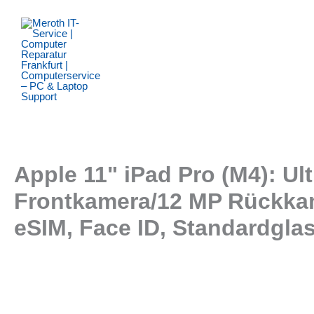
Zum
Inhalt
springen
Apple 11" iPad Pro (M4): Ul
Frontkamera/12 MP Rückkam
eSIM, Face ID, Standardgla