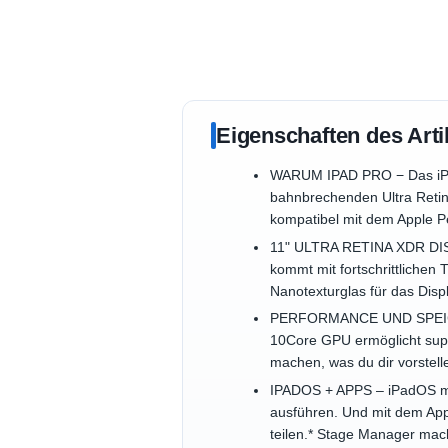
Eigenschaften des Arti
WARUM IPAD PRO − Das iPad 
bahnbrechenden Ultra Retin
kompatibel mit dem Apple Pe
11" ULTRA RETINA XDR DISPL
kommt mit fortschrittliche
Nanotexturglas für das Disp
PERFORMANCE UND SPEICHERP
10Core GPU ermöglicht super
machen, was du dir vorstell
IPADOS + APPS – iPadOS mach
ausführen. Und mit dem Appl
teilen.* Stage Manager mac