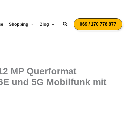
Suchen
se
Shopping
Blog
069 / 170 776 877
, 12 MP Querformat
E und 5G Mobilfunk mit