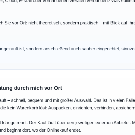
r, Cloud, E-Mail oder vorhandenen Geräten verbunden? Was sollte au
ch Sie vor Ort: nicht theoretisch, sondern praktisch – mit Blick auf
nur gekauft ist, sondern anschließend auch sauber eingerichtet, sinnv
htung durch mich vor Ort
uft – schnell, bequem und mit großer Auswahl. Das ist in vielen Fällen 
die kein Warenkorb löst: Auspacken, einrichten, verbinden, absicher
 klar getrennt. Der Kauf läuft über den jeweiligen externen Anbieter.
und beginnt dort, wo der Onlinekauf endet.