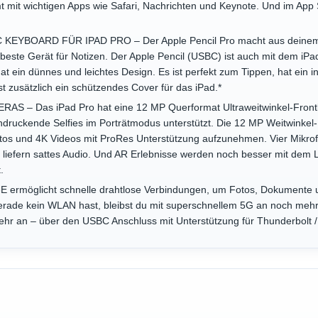
 mit wichtigen Apps wie Safari, Nachrichten und Keynote. Und im App S
EYBOARD FÜR IPAD PRO – Der Apple Pencil Pro macht aus deinem i
 beste Gerät für Notizen. Der Apple Pencil (USBC) ist auch mit dem iP
at ein dünnes und leichtes Design. Es ist perfekt zum Tippen, hat ein i
 zusätzlich ein schützendes Cover für das iPad.*
 – Das iPad Pro hat eine 12 MP Querformat Ultraweitwinkel-Front
druckende Selfies im Porträtmodus unterstützt. Die 12 MP Weitwinke
Fotos und 4K Videos mit ProRes Unterstützung aufzunehmen. Vier Mikrofo
liefern sattes Audio. Und AR Erlebnisse werden noch besser mit dem L
.
rmöglicht schnelle drahtlose Verbindungen, um Fotos, Dokumente u
rade kein WLAN hast, bleibst du mit superschnellem 5G an noch mehr
mehr an – über den USBC Anschluss mit Unterstützung für Thunderbolt 