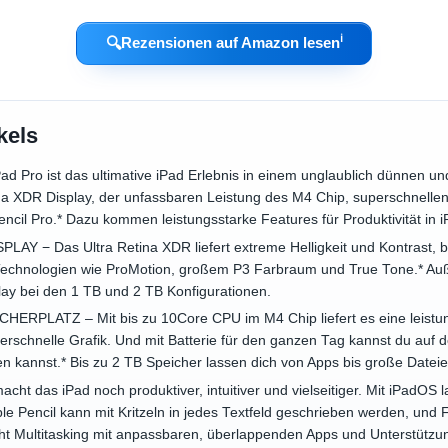
ℹ︎
🔍
Rezensionen auf Amazon lesen
kels
Pro ist das ultimative iPad Erlebnis in einem unglaublich dünnen un
a XDR Display, der unfassbaren Leistung des M4 Chip, superschnellen
ncil Pro.* Dazu kommen leistungsstarke Features für Produktivität in 
AY − Das Ultra Retina XDR liefert extreme Helligkeit und Kontrast,
n Technologien wie ProMotion, großem P3 Farbraum und True Tone.* Auß
lay bei den 1 TB und 2 TB Konfigurationen.
LATZ – Mit bis zu 10Core CPU im M4 Chip liefert es eine leistun
schnelle Grafik. Und mit Batterie für den ganzen Tag kannst du auf d
en kannst.* Bis zu 2 TB Speicher lassen dich von Apps bis große Dateie
t das iPad noch produktiver, intuitiver und vielseitiger. Mit iPadOS l
e Pencil kann mit Kritzeln in jedes Textfeld geschrieben werden, und 
ht Multitasking mit anpassbaren, überlappenden Apps und Unterstützun