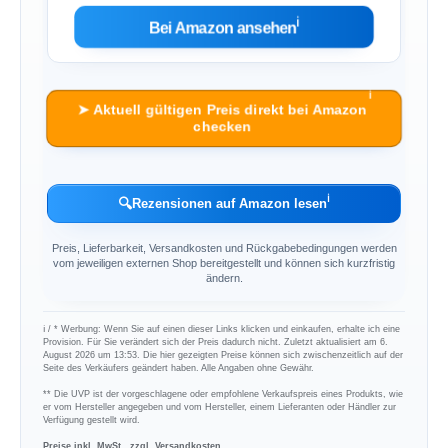
ℹ︎
Bei Amazon ansehen
ℹ︎
➤ Aktuell gültigen Preis direkt bei Amazon
checken
ℹ︎
🔍
Rezensionen auf Amazon lesen
Preis, Lieferbarkeit, Versandkosten und Rückgabebedingungen werden
vom jeweiligen externen Shop bereitgestellt und können sich kurzfristig
ändern.
ℹ︎ / * Werbung: Wenn Sie auf einen dieser Links klicken und einkaufen, erhalte ich eine
Provision. Für Sie verändert sich der Preis dadurch nicht. Zuletzt aktualisiert am 6.
August 2026 um 13:53. Die hier gezeigten Preise können sich zwischenzeitlich auf der
Seite des Verkäufers geändert haben. Alle Angaben ohne Gewähr.
** Die UVP ist der vorgeschlagene oder empfohlene Verkaufspreis eines Produkts, wie
er vom Hersteller angegeben und vom Hersteller, einem Lieferanten oder Händler zur
Verfügung gestellt wird.
Preise inkl. MwSt., zzgl. Versandkosten