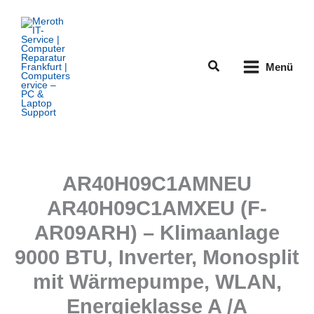
Zum
Inhalt
springen
Suchen
Menü
AR40H09C1AMNEU
AR40H09C1AMXEU (F-
AR09ARH) – Klimaanlage
9000 BTU, Inverter, Monosplit
mit Wärmepumpe, WLAN,
Energieklasse A /A