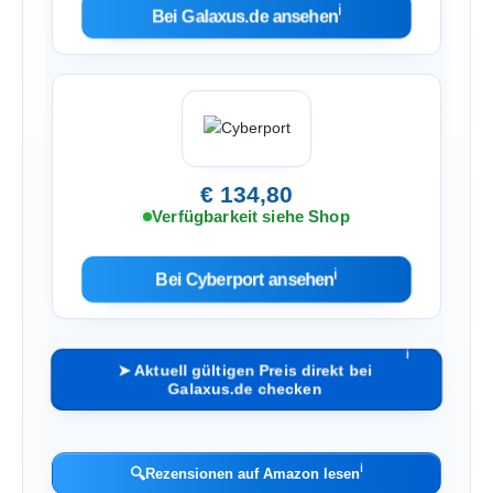
ℹ︎
Bei Galaxus.de ansehen
€ 134,80
Verfügbarkeit siehe Shop
ℹ︎
Bei Cyberport ansehen
ℹ︎
➤ Aktuell gültigen Preis direkt bei
Galaxus.de checken
ℹ︎
🔍
Rezensionen auf Amazon lesen