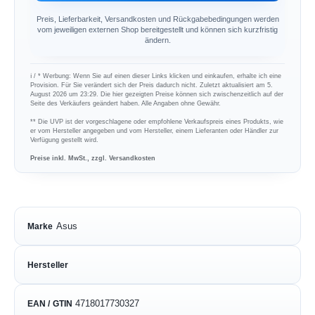
Preis, Lieferbarkeit, Versandkosten und Rückgabebedingungen werden
vom jeweiligen externen Shop bereitgestellt und können sich kurzfristig
ändern.
ℹ︎ / * Werbung: Wenn Sie auf einen dieser Links klicken und einkaufen, erhalte ich eine
Provision. Für Sie verändert sich der Preis dadurch nicht. Zuletzt aktualisiert am 5.
August 2026 um 23:29. Die hier gezeigten Preise können sich zwischenzeitlich auf der
Seite des Verkäufers geändert haben. Alle Angaben ohne Gewähr.
** Die UVP ist der vorgeschlagene oder empfohlene Verkaufspreis eines Produkts, wie
er vom Hersteller angegeben und vom Hersteller, einem Lieferanten oder Händler zur
Verfügung gestellt wird.
Preise inkl. MwSt., zzgl. Versandkosten
Asus
Marke
Hersteller
4718017730327
EAN / GTIN