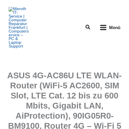
Zum
Inhalt
springen
Suchen
Menü
ASUS 4G-AC86U LTE WLAN-
Router (WiFi-5 AC2600, SIM
Slot, LTE Cat. 12 bis zu 600
Mbits, Gigabit LAN,
AiProtection), 90IG05R0-
BM9100, Router 4G – Wi-Fi 5