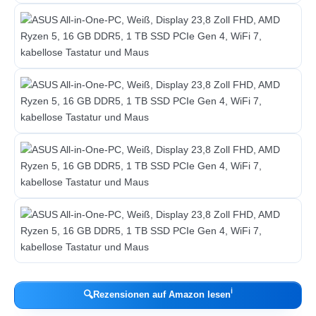
ℹ︎
🔍
Rezensionen auf Amazon lesen