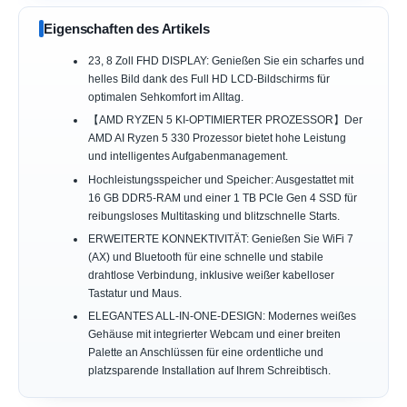
Eigenschaften des Artikels
23, 8 Zoll FHD DISPLAY: Genießen Sie ein scharfes und
helles Bild dank des Full HD LCD-Bildschirms für
optimalen Sehkomfort im Alltag.
【AMD RYZEN 5 KI-OPTIMIERTER PROZESSOR】Der
AMD AI Ryzen 5 330 Prozessor bietet hohe Leistung
und intelligentes Aufgabenmanagement.
Hochleistungsspeicher und Speicher: Ausgestattet mit
16 GB DDR5-RAM und einer 1 TB PCIe Gen 4 SSD für
reibungsloses Multitasking und blitzschnelle Starts.
ERWEITERTE KONNEKTIVITÄT: Genießen Sie WiFi 7
(AX) und Bluetooth für eine schnelle und stabile
drahtlose Verbindung, inklusive weißer kabelloser
Tastatur und Maus.
ELEGANTES ALL-IN-ONE-DESIGN: Modernes weißes
Gehäuse mit integrierter Webcam und einer breiten
Palette an Anschlüssen für eine ordentliche und
platzsparende Installation auf Ihrem Schreibtisch.