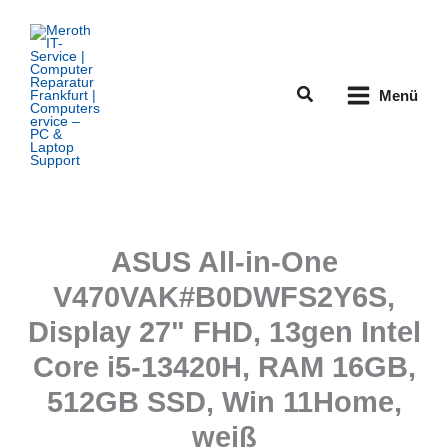
Zum
Inhalt
springen
Suchen
Menü
ASUS All-in-One
V470VAK#B0DWFS2Y6S,
Display 27" FHD, 13gen Intel
Core i5-13420H, RAM 16GB,
512GB SSD, Win 11Home,
weiß