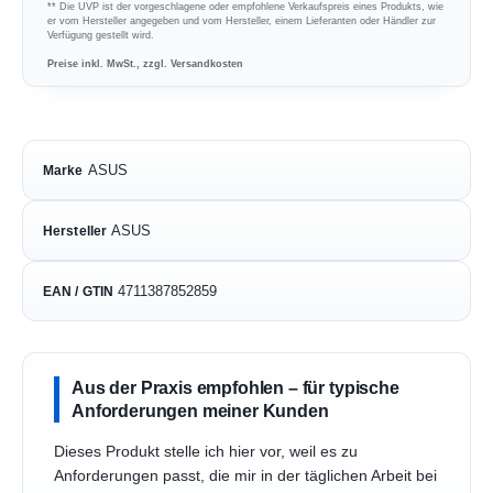
** Die UVP ist der vorgeschlagene oder empfohlene Verkaufspreis eines Produkts, wie
er vom Hersteller angegeben und vom Hersteller, einem Lieferanten oder Händler zur
Verfügung gestellt wird.
Preise inkl. MwSt., zzgl. Versandkosten
ASUS
Marke
ASUS
Hersteller
4711387852859
EAN / GTIN
Aus der Praxis empfohlen – für typische
Anforderungen meiner Kunden
Dieses Produkt stelle ich hier vor, weil es zu
Anforderungen passt, die mir in der täglichen Arbeit bei