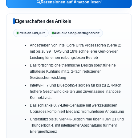
ℹ︎
🔍
Rezensionen auf Amazon lesen
Eigenschaften des Artikels
Preis ab 689,00 €
Aktuelle Shop-Verfügbarkeit
Angetrieben von Intel Core Ultra Prozessoren (Serie 2)
mit bis zu 99 TOPS und 18% schnellerer Gen-on-gen
Leistung für einen reibungslosen Betrieb
Das fortschrittliche thermische Design sorgt für eine
ultraleise Kühlung mit 1, 2-fach reduzierter
Geräuschentwicklung
IntelWi-Fi 7 und Bluetooth54 sorgen für bis zu 2, 4-fach
höhere Geschwindigkeiten und zuverlässige, nahtlose
Konnektivität
Das schlanke 0, 7-Liter-Gehäuse mit werkzeuglosen
Upgrades kombiniert Eleganz mit müheloser Anpassung
Unterstützt bis zu vier 4K-Bildschirme über HDMI 21 und
Thunderbolt 4, mit intelligenter Abschaltung für mehr
Energieeffizienz