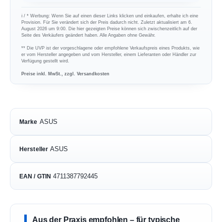
ℹ︎ / * Werbung: Wenn Sie auf einen dieser Links klicken und einkaufen, erhalte ich eine
Provision. Für Sie verändert sich der Preis dadurch nicht. Zuletzt aktualisiert am 6.
August 2026 um 9:00. Die hier gezeigten Preise können sich zwischenzeitlich auf der
Seite des Verkäufers geändert haben. Alle Angaben ohne Gewähr.
** Die UVP ist der vorgeschlagene oder empfohlene Verkaufspreis eines Produkts, wie
er vom Hersteller angegeben und vom Hersteller, einem Lieferanten oder Händler zur
Verfügung gestellt wird.
Preise inkl. MwSt., zzgl. Versandkosten
ASUS
Marke
ASUS
Hersteller
4711387792445
EAN / GTIN
Aus der Praxis empfohlen – für typische