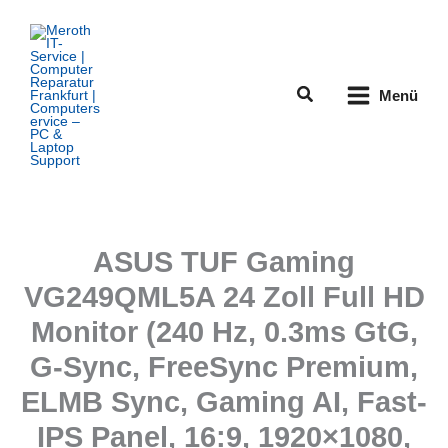
Zum
Inhalt
springen
Suchen
Menü
ASUS TUF Gaming
VG249QML5A 24 Zoll Full HD
Monitor (240 Hz, 0.3ms GtG,
G-Sync, FreeSync Premium,
ELMB Sync, Gaming AI, Fast-
IPS Panel, 16:9, 1920×1080,