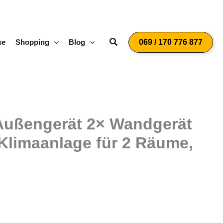
Suchen
se
Shopping
Blog
069 / 170 776 877
 Außengerät 2× Wandgerät
 Klimaanlage für 2 Räume,