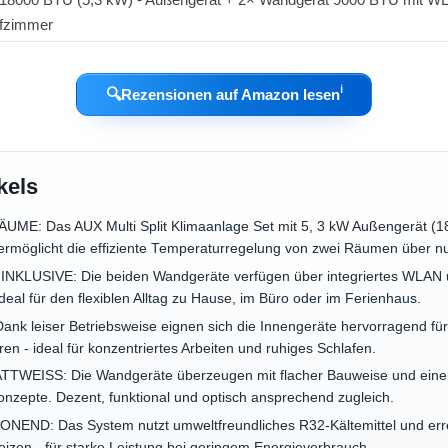
ℹ︎
🔍
Rezensionen auf Amazon lesen
kels
E: Das AUX Multi Split Klimaanlage Set mit 5, 3 kW Außengerät (18
rmöglicht die effiziente Temperaturregelung von zwei Räumen über n
LUSIVE: Die beiden Wandgeräte verfügen über integriertes WLAN u
eal für den flexiblen Alltag zu Hause, im Büro oder im Ferienhaus.
 leiser Betriebsweise eignen sich die Innengeräte hervorragend für 
ören - ideal für konzentriertes Arbeiten und ruhiges Schlafen.
EISS: Die Wandgeräte überzeugen mit flacher Bauweise und einem 
nzepte. Dezent, funktional und optisch ansprechend zugleich.
D: Das System nutzt umweltfreundliches R32-Kältemittel und erreic
izen - für starke Leistung bei geringem Energieverbrauch.