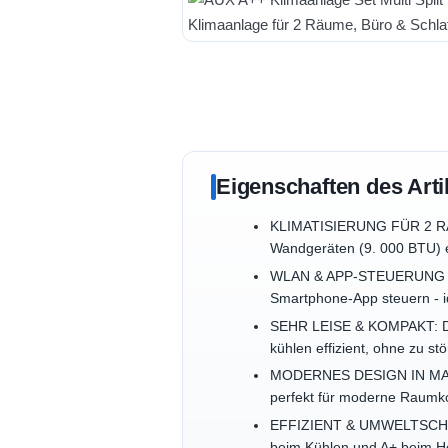
Eigenschaften des Arti
KLIMATISIERUNG FÜR 2 RÄUM
Wandgeräten (9. 000 BTU) e
WLAN & APP-STEUERUNG INK
Smartphone-App steuern - id
SEHR LEISE & KOMPAKT: Dank
kühlen effizient, ohne zu st
MODERNES DESIGN IN MATTW
perfekt für moderne Raumko
EFFIZIENT & UMWELTSCHONEN
beim Kühlen und A+ beim He