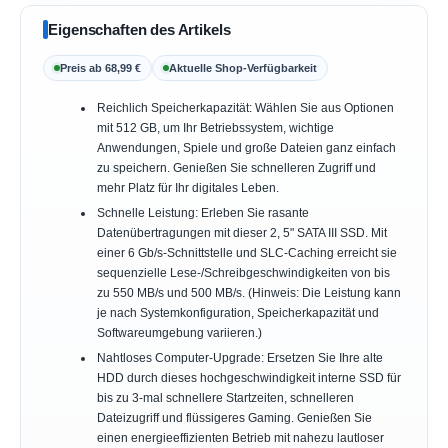
Eigenschaften des Artikels
Preis ab 68,99 €
Aktuelle Shop-Verfügbarkeit
Reichlich Speicherkapazität: Wählen Sie aus Optionen
mit 512 GB, um Ihr Betriebssystem, wichtige
Anwendungen, Spiele und große Dateien ganz einfach
zu speichern. Genießen Sie schnelleren Zugriff und
mehr Platz für Ihr digitales Leben.
Schnelle Leistung: Erleben Sie rasante
Datenübertragungen mit dieser 2, 5" SATA III SSD. Mit
einer 6 Gb/s-Schnittstelle und SLC-Caching erreicht sie
sequenzielle Lese-/Schreibgeschwindigkeiten von bis
zu 550 MB/s und 500 MB/s. (Hinweis: Die Leistung kann
je nach Systemkonfiguration, Speicherkapazität und
Softwareumgebung variieren.)
Nahtloses Computer-Upgrade: Ersetzen Sie Ihre alte
HDD durch dieses hochgeschwindigkeit interne SSD für
bis zu 3-mal schnellere Startzeiten, schnelleren
Dateizugriff und flüssigeres Gaming. Genießen Sie
einen energieeffizienten Betrieb mit nahezu lautloser