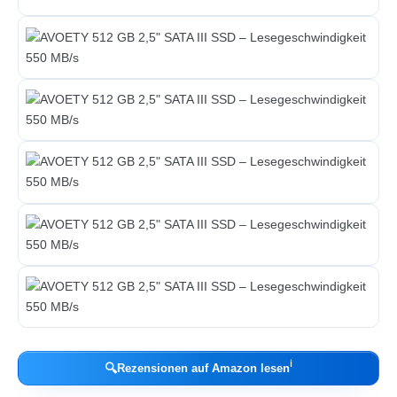
ℹ︎
🔍
Rezensionen auf Amazon lesen