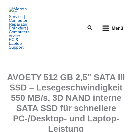
Zum
Inhalt
springen
Suchen
Menü
AVOETY 512 GB 2,5" SATA III
SSD – Lesegeschwindigkeit
550 MB/s, 3D NAND interne
SATA SSD für schnellere
PC-/Desktop- und Laptop-
Leistung