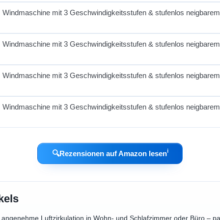
ℹ︎
🔍
Rezensionen auf Amazon lesen
kels
für angenehme Luftzirkulation in Wohn- und Schlafzimmer oder Büro – p