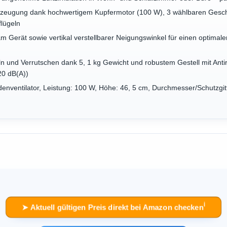
rzeugung dank hochwertigem Kupfermotor (100 W), 3 wählbaren Gesch
flügeln
am Gerät sowie vertikal verstellbarer Neigungswinkel für einen optimal
n und Verrutschen dank 5, 1 kg Gewicht und robustem Gestell mit Anti
20 dB(A))
enventilator, Leistung: 100 W, Höhe: 46, 5 cm, Durchmesser/Schutzgitte
ℹ︎
➤ Aktuell gültigen Preis direkt bei Amazon checken