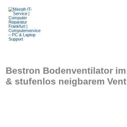
Zum
Inhalt
springen
Bestron Bodenventilator im
& stufenlos neigbarem Venti