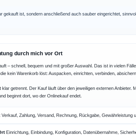
nur gekauft ist, sondern anschließend auch sauber eingerichtet, sinnv
htung durch mich vor Ort
uft – schnell, bequem und mit großer Auswahl. Das ist in vielen Fällen 
die kein Warenkorb löst: Auspacken, einrichten, verbinden, absicher
 klar getrennt. Der Kauf läuft über den jeweiligen externen Anbieter.
und beginnt dort, wo der Onlinekauf endet.
t
Verkauf, Zahlung, Versand, Rechnung, Rückgabe, Gewährleistung un
Ort
Einrichtung, Einbindung, Konfiguration, Datenübernahme, Sicherhe