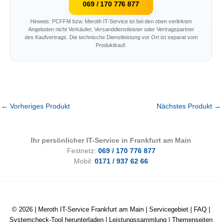
069 / 170 776 877
Hinweis: PCFFM bzw. Meroth IT-Service ist bei den oben verlinkten
Angeboten nicht Verkäufer, Versanddienstleister oder Vertragspartner
des Kaufvertrags. Die technische Dienstleistung vor Ort ist separat vom
Produktkauf.
←
Vorheriges Produkt
Nächstes Produkt
→
Ihr persönlicher IT-Service in Frankfurt am Main
Festnetz:
069 / 170 776 877
Mobil:
0171 / 937 62 66
© 2026 |
Meroth IT-Service Frankfurt am Main
|
Servicegebiet
|
FAQ
|
Systemcheck-Tool herunterladen
|
Leistungssammlung
|
Themenseiten