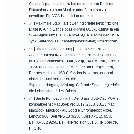
Geschäftspräsentation zu halten oder Ihren Desktop-
Bildschirm zu einem Monitor oder Fernseher zu
erweitern. Ein VGA-Kabel ist erforderlich.
✅【Maximale Stabilität】: Der integrierte fortschrittliche
Biaze IC-Chip wandelt das digitale USB-C-Signal in ein
VGA-Signal um; Die USB-Typ-C-Quelle sollte den USB-
Typ-C-Alt-Modus (Videoausgabefunktion) unterstützen.
✅【Unglaubliche Leistung】: Der USB-C-zu-VGA-
Adapter unterstützt Auflösungen bis zu 1920 x 1200 bei
60 Hz, einschließlich 1080P, 720p, 1600 x 1200, 1280 x
1024 für hochauflösende Monitore oder Projektoren;
Der beschichtete USB-C-Stecker ist korrosions- und
abriebfest und verbessert die
Signalübertragungsleistung. Geformte Spannung erhöht
die Lebensdauer des Kabels.
✅【Breite Kompatibilität】: Der Biaze USB-C zu VGA ist
kompatibel mit MacBook Pro 2019, 2018, 2017, iMac,
MacBook, MacBook Air, Google Chromebook Pixel,
Lenovo 900, Dell XPS 13 (9350), Dell XPS 15 9550,
Dell XPS12 9250, Dell. ellPrecision 551 0, HP Spectre,
HTC 10.