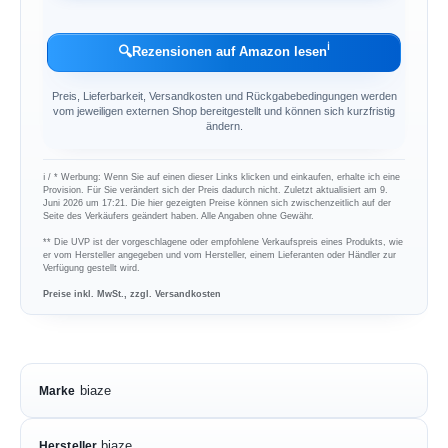
ℹ︎
🔍
Rezensionen auf Amazon lesen
Preis, Lieferbarkeit, Versandkosten und Rückgabebedingungen werden
vom jeweiligen externen Shop bereitgestellt und können sich kurzfristig
ändern.
ℹ︎ / * Werbung: Wenn Sie auf einen dieser Links klicken und einkaufen, erhalte ich eine
Provision. Für Sie verändert sich der Preis dadurch nicht. Zuletzt aktualisiert am 9.
Juni 2026 um 17:21. Die hier gezeigten Preise können sich zwischenzeitlich auf der
Seite des Verkäufers geändert haben. Alle Angaben ohne Gewähr.
** Die UVP ist der vorgeschlagene oder empfohlene Verkaufspreis eines Produkts, wie
er vom Hersteller angegeben und vom Hersteller, einem Lieferanten oder Händler zur
Verfügung gestellt wird.
Preise inkl. MwSt., zzgl. Versandkosten
biaze
Marke
biaze
Hersteller