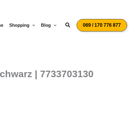
Suchen
se
Shopping
Blog
069 / 170 776 877
schwarz | 7733703130