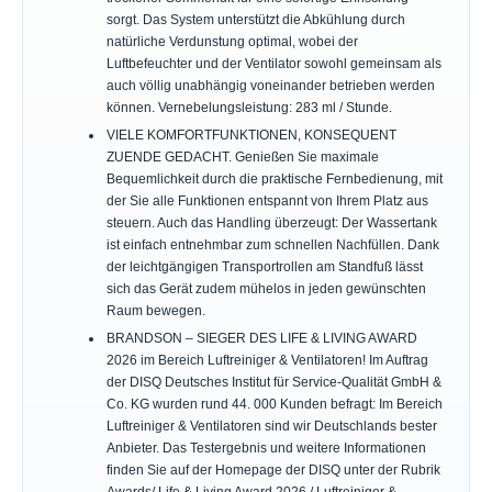
sorgt. Das System unterstützt die Abkühlung durch
natürliche Verdunstung optimal, wobei der
Luftbefeuchter und der Ventilator sowohl gemeinsam als
auch völlig unabhängig voneinander betrieben werden
können. Vernebelungsleistung: 283 ml / Stunde.
VIELE KOMFORTFUNKTIONEN, KONSEQUENT
ZUENDE GEDACHT. Genießen Sie maximale
Bequemlichkeit durch die praktische Fernbedienung, mit
der Sie alle Funktionen entspannt von Ihrem Platz aus
steuern. Auch das Handling überzeugt: Der Wassertank
ist einfach entnehmbar zum schnellen Nachfüllen. Dank
der leichtgängigen Transportrollen am Standfuß lässt
sich das Gerät zudem mühelos in jeden gewünschten
Raum bewegen.
BRANDSON – SIEGER DES LIFE & LIVING AWARD
2026 im Bereich Luftreiniger & Ventilatoren! Im Auftrag
der DISQ Deutsches Institut für Service-Qualität GmbH &
Co. KG wurden rund 44. 000 Kunden befragt: Im Bereich
Luftreiniger & Ventilatoren sind wir Deutschlands bester
Anbieter. Das Testergebnis und weitere Informationen
finden Sie auf der Homepage der DISQ unter der Rubrik
Awards/ Life & Living Award 2026 / Luftreiniger &