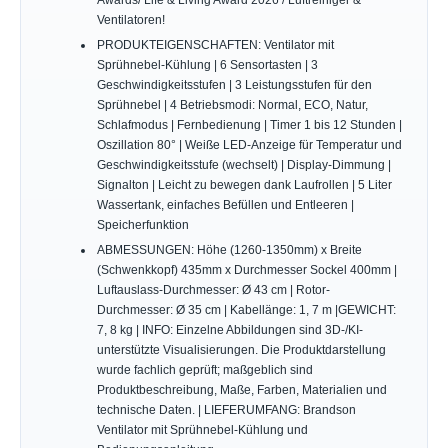
Ventilatoren!
PRODUKTEIGENSCHAFTEN: Ventilator mit
Sprühnebel-Kühlung | 6 Sensortasten | 3
Geschwindigkeitsstufen | 3 Leistungsstufen für den
Sprühnebel | 4 Betriebsmodi: Normal, ECO, Natur,
Schlafmodus | Fernbedienung | Timer 1 bis 12 Stunden |
Oszillation 80° | Weiße LED-Anzeige für Temperatur und
Geschwindigkeitsstufe (wechselt) | Display-Dimmung |
Signalton | Leicht zu bewegen dank Laufrollen | 5 Liter
Wassertank, einfaches Befüllen und Entleeren |
Speicherfunktion
ABMESSUNGEN: Höhe (1260-1350mm) x Breite
(Schwenkkopf) 435mm x Durchmesser Sockel 400mm |
Luftauslass-Durchmesser: Ø 43 cm | Rotor-
Durchmesser: Ø 35 cm | Kabellänge: 1, 7 m |GEWICHT:
7, 8 kg | INFO: Einzelne Abbildungen sind 3D-/KI-
unterstützte Visualisierungen. Die Produktdarstellung
wurde fachlich geprüft; maßgeblich sind
Produktbeschreibung, Maße, Farben, Materialien und
technische Daten. | LIEFERUMFANG: Brandson
Ventilator mit Sprühnebel-Kühlung und