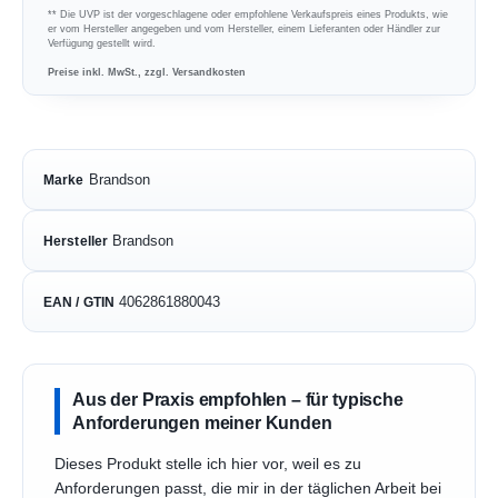
** Die UVP ist der vorgeschlagene oder empfohlene Verkaufspreis eines Produkts, wie
er vom Hersteller angegeben und vom Hersteller, einem Lieferanten oder Händler zur
Verfügung gestellt wird.
Preise inkl. MwSt., zzgl. Versandkosten
Brandson
Marke
Brandson
Hersteller
4062861880043
EAN / GTIN
Aus der Praxis empfohlen – für typische
Anforderungen meiner Kunden
Dieses Produkt stelle ich hier vor, weil es zu
Anforderungen passt, die mir in der täglichen Arbeit bei