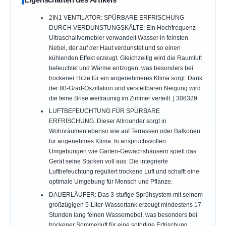
2IN1 VENTILATOR: SPÜRBARE ERFRISCHUNG
DURCH VERDUNSTUNGSKÄLTE: Ein Hochfrequenz-
Ultraschallvernebler verwandelt Wasser in feinsten
Nebel, der auf der Haut verdunstet und so einen
kühlenden Effekt erzeugt. Gleichzeitig wird die Raumluft
befeuchtet und Wärme entzogen, was besonders bei
trockener Hitze für ein angenehmeres Klima sorgt. Dank
der 80-Grad-Oszillation und verstellbaren Neigung wird
die feine Brise weiträumig im Zimmer verteilt. | 308329
LUFTBEFEUCHTUNG FÜR SPÜRBARE
ERFRISCHUNG. Dieser Allrounder sorgt in
Wohnräumen ebenso wie auf Terrassen oder Balkonen
für angenehmes Klima. In anspruchsvollen
Umgebungen wie Garten-Gewächshäusern spielt das
Gerät seine Stärken voll aus: Die integrierte
Luftbefeuchtung reguliert trockene Luft und schafft eine
optimale Umgebung für Mensch und Pflanze.
DAUERLÄUFER: Das 3-stufige Sprühsystem mit seinem
großzügigen 5-Liter-Wassertank erzeugt mindestens 17
Stunden lang feinen Wassernebel, was besonders bei
trockener Sommerluft für eine sofortige Erfrischung