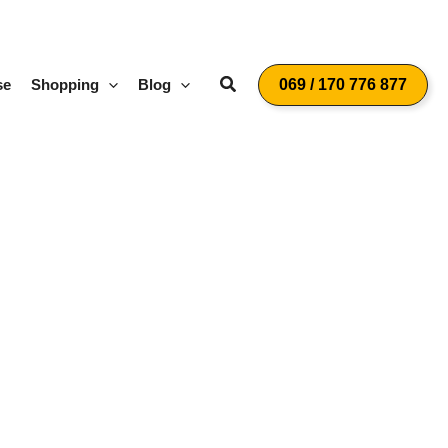
Suchen
se
Shopping
Blog
069 / 170 776 877