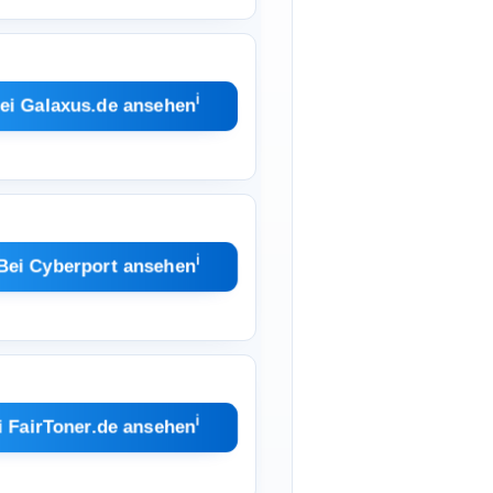
ℹ︎
ei Galaxus.de ansehen
ℹ︎
Bei Cyberport ansehen
ℹ︎
i FairToner.de ansehen