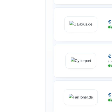
€
€
(zz
€