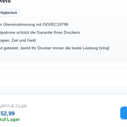
kels
rfügbarkeit
n in Übereinstimmung mit ISO/IEC19798
lpatrone schützt die Garantie Ihres Druckers
apier, Zeit und Geld
 getestet, damit Ihr Drucker immer die beste Leistung bringt
VP**: € 71,09
 52,99
Auf Lager