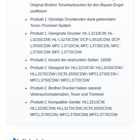
Original Brother Tonerkartuschen für den Blauen Engel
zertifiziert
Produkt 1: Günstige Druckkosten dank getrenntem
Toner-/Trommel-System
Produkt 1: Geeignete Drucker: HL-L3210CW; HL-
L3230CDW; HL-L3270CDW; DCP-L3510CDW; DCP-
L3550CDW; MFC-L3710CW; MFC-L3730CDN; MFC-
L3750CDW; MFC-L3770CDW
Produkt 2: Anzahl der bedruckten Seiten: 18000
Produkt 2: Geeignet für: HLL3210CW / HLL3230CDW /
HLL3270CDW / DCPL3550CDW / MFCL3730CDN /
MFCL3750CDW / MFCL3770CDW
Produkt 2: Brother Drucker haben separat
Verbrauchsmaterialien, Toner und Trommel
Produkt 2: Kompatible Geräte: HLL3210CW,
HLL3230CDW, HLL3270CDW, DCPL3550CDW,
MFCL3730CDN, MFCL3750CDW, MFCL3770CDW