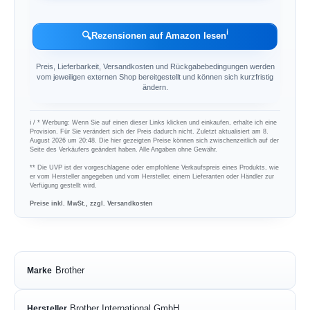
ℹ︎
🔍
Rezensionen auf Amazon lesen
Preis, Lieferbarkeit, Versandkosten und Rückgabebedingungen werden
vom jeweiligen externen Shop bereitgestellt und können sich kurzfristig
ändern.
ℹ︎ / * Werbung: Wenn Sie auf einen dieser Links klicken und einkaufen, erhalte ich eine
Provision. Für Sie verändert sich der Preis dadurch nicht. Zuletzt aktualisiert am 8.
August 2026 um 20:48. Die hier gezeigten Preise können sich zwischenzeitlich auf der
Seite des Verkäufers geändert haben. Alle Angaben ohne Gewähr.
** Die UVP ist der vorgeschlagene oder empfohlene Verkaufspreis eines Produkts, wie
er vom Hersteller angegeben und vom Hersteller, einem Lieferanten oder Händler zur
Verfügung gestellt wird.
Preise inkl. MwSt., zzgl. Versandkosten
Brother
Marke
Brother International GmbH
Hersteller