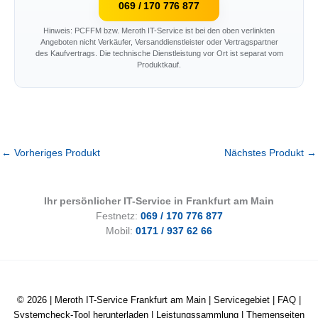
069 / 170 776 877
Hinweis: PCFFM bzw. Meroth IT-Service ist bei den oben verlinkten
Angeboten nicht Verkäufer, Versanddienstleister oder Vertragspartner
des Kaufvertrags. Die technische Dienstleistung vor Ort ist separat vom
Produktkauf.
←
Vorheriges Produkt
Nächstes Produkt
→
Ihr persönlicher IT-Service in Frankfurt am Main
Festnetz:
069 / 170 776 877
Mobil:
0171 / 937 62 66
© 2026 |
Meroth IT-Service Frankfurt am Main
|
Servicegebiet
|
FAQ
|
Systemcheck-Tool herunterladen
|
Leistungssammlung
|
Themenseiten