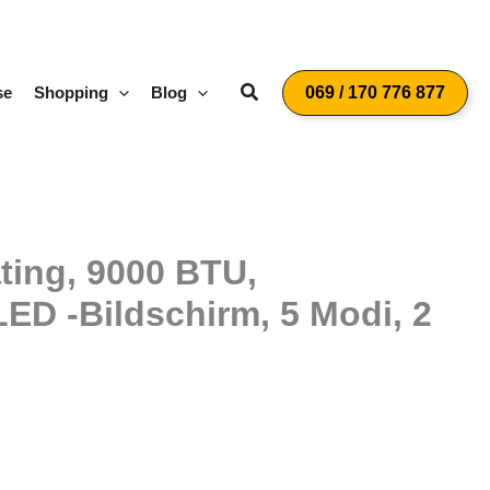
Suchen
se
Shopping
Blog
069 / 170 776 877
ting, 9000 BTU,
D -Bildschirm, 5 Modi, 2