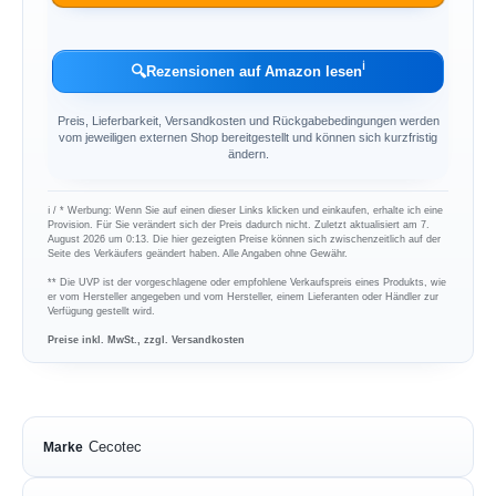
ℹ︎
🔍
Rezensionen auf Amazon lesen
Preis, Lieferbarkeit, Versandkosten und Rückgabebedingungen werden
vom jeweiligen externen Shop bereitgestellt und können sich kurzfristig
ändern.
ℹ︎ / * Werbung: Wenn Sie auf einen dieser Links klicken und einkaufen, erhalte ich eine
Provision. Für Sie verändert sich der Preis dadurch nicht. Zuletzt aktualisiert am 7.
August 2026 um 0:13. Die hier gezeigten Preise können sich zwischenzeitlich auf der
Seite des Verkäufers geändert haben. Alle Angaben ohne Gewähr.
** Die UVP ist der vorgeschlagene oder empfohlene Verkaufspreis eines Produkts, wie
er vom Hersteller angegeben und vom Hersteller, einem Lieferanten oder Händler zur
Verfügung gestellt wird.
Preise inkl. MwSt., zzgl. Versandkosten
Cecotec
Marke