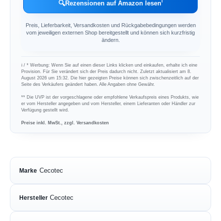
ℹ︎
🔍
Rezensionen auf Amazon lesen
Preis, Lieferbarkeit, Versandkosten und Rückgabebedingungen werden
vom jeweiligen externen Shop bereitgestellt und können sich kurzfristig
ändern.
ℹ︎ / * Werbung: Wenn Sie auf einen dieser Links klicken und einkaufen, erhalte ich eine
Provision. Für Sie verändert sich der Preis dadurch nicht. Zuletzt aktualisiert am 8.
August 2026 um 15:32. Die hier gezeigten Preise können sich zwischenzeitlich auf der
Seite des Verkäufers geändert haben. Alle Angaben ohne Gewähr.
** Die UVP ist der vorgeschlagene oder empfohlene Verkaufspreis eines Produkts, wie
er vom Hersteller angegeben und vom Hersteller, einem Lieferanten oder Händler zur
Verfügung gestellt wird.
Preise inkl. MwSt., zzgl. Versandkosten
Cecotec
Marke
Cecotec
Hersteller