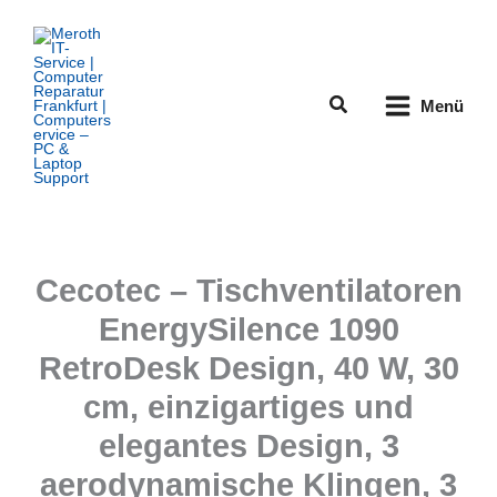
Zum
Inhalt
springen
Suchen
Menü
Cecotec – Tischventilatoren
EnergySilence 1090
RetroDesk Design, 40 W, 30
cm, einzigartiges und
elegantes Design, 3
aerodynamische Klingen, 3