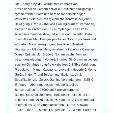
Die Cherry Xtrfy M68 wurde mit Feedback von
professionellen Gamern entwickelt. Mit ihrer einzigartigen
symmetrischen Form und dem besonders niedrigen
Vorderteil bietet sie unvergleichliche Kontrolle bei jeder
Bewegung. Um die kabellose Gaming-Maus zu verbinden,
stecken Sie einfach den USB-Empfänger in den USB-
Anschluss Ihres Geräts – und schon sind Sie fertig. Dank
ihres ultraleichten Designs profitieren Sie von präzisen und
schnellen Mausbewegungen ohne Kontrollverlust.
Highlights: - Ultraleichte symmetrische kabellose Gaming-
Maus - Optimiert für E-Sport - Symmetrische Form mit
besonders niedrigem Vorderteil - Wiegt 53 Gramm mit einem
stabilen Gehäuse - Lag-freie kabellose 2,4 GHz Verbindung
Produkttyp: - Maus - Kategorie: relevant, Kategorie 6: kleine
Geräte in der IT- und Telekommunikationstechnik
Spezifikationen: - Zweck: Gaming Verbindungen: - USB-C
Eingabe: - Übertragungstechnologie: kabellos -
Sensorauflösung: 26000 dpi Stromversorgung: -
Batteriekapazität: 300 mAh - Batterietechnologie: Li-Ion -
Lithium-Ionen - Akkulaufzeit: 75 Stunden - Akku eingebaut:
integriert ins Gerät Grundfunktionen: - Farbe: Schwarz,
Türkis - Höhe: 39,5 mm - Länge/Tiefe: 123,3 mm - Breite: 61