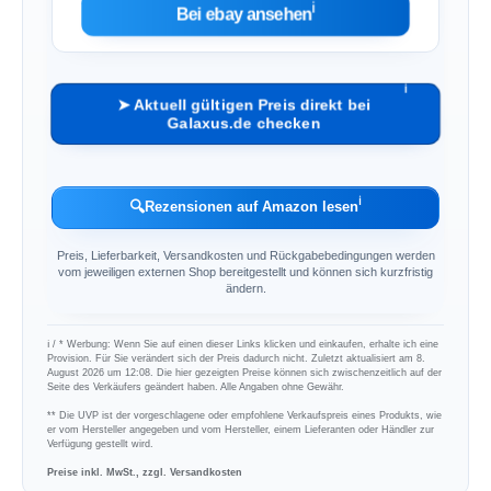
ℹ︎
Bei ebay ansehen
ℹ︎
➤ Aktuell gültigen Preis direkt bei
Galaxus.de checken
ℹ︎
🔍
Rezensionen auf Amazon lesen
Preis, Lieferbarkeit, Versandkosten und Rückgabebedingungen werden
vom jeweiligen externen Shop bereitgestellt und können sich kurzfristig
ändern.
ℹ︎ / * Werbung: Wenn Sie auf einen dieser Links klicken und einkaufen, erhalte ich eine
Provision. Für Sie verändert sich der Preis dadurch nicht. Zuletzt aktualisiert am 8.
August 2026 um 12:08. Die hier gezeigten Preise können sich zwischenzeitlich auf der
Seite des Verkäufers geändert haben. Alle Angaben ohne Gewähr.
** Die UVP ist der vorgeschlagene oder empfohlene Verkaufspreis eines Produkts, wie
er vom Hersteller angegeben und vom Hersteller, einem Lieferanten oder Händler zur
Verfügung gestellt wird.
Preise inkl. MwSt., zzgl. Versandkosten