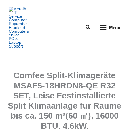
Zum
Inhalt
springen
Suchen
Menü
Comfee Split-Klimageräte
MSAF5-18HRDN8-QE R32
SET, Leise Festinstallierte
Split Klimaanlage für Räume
bis ca. 150 m³(60 ㎡), 16000
BTU, 4,6kW,