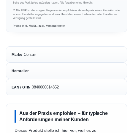
Seite des Verkäufers geändert haben. Alle Angaben ohne Gewähr.
** Die UVP ist der vorgeschlagene oder empfohlene Verkaufspreis eines Produkts, wie
er vom Hersteller angegeben und vom Hersteller, einem Lieferanten oder Händler zur
Verfügung gestellt wird.
Preise inkl. MwSt., zzgl. Versandkosten
Corsair
Marke
Hersteller
0840006614852
EAN / GTIN
Aus der Praxis empfohlen – für typische
Anforderungen meiner Kunden
Dieses Produkt stelle ich hier vor, weil es zu