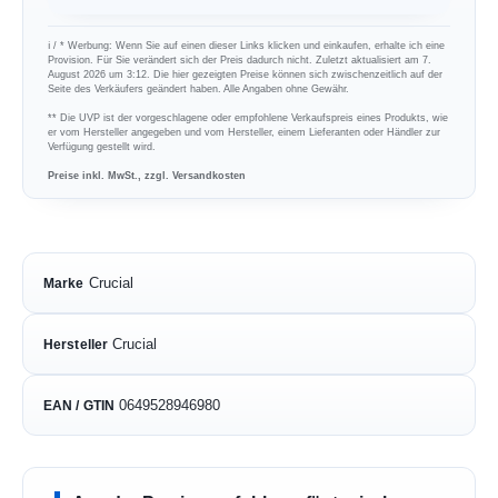
ℹ︎ / * Werbung: Wenn Sie auf einen dieser Links klicken und einkaufen, erhalte ich eine
Provision. Für Sie verändert sich der Preis dadurch nicht. Zuletzt aktualisiert am 7.
August 2026 um 3:12. Die hier gezeigten Preise können sich zwischenzeitlich auf der
Seite des Verkäufers geändert haben. Alle Angaben ohne Gewähr.
** Die UVP ist der vorgeschlagene oder empfohlene Verkaufspreis eines Produkts, wie
er vom Hersteller angegeben und vom Hersteller, einem Lieferanten oder Händler zur
Verfügung gestellt wird.
Preise inkl. MwSt., zzgl. Versandkosten
Crucial
Marke
Crucial
Hersteller
0649528946980
EAN / GTIN